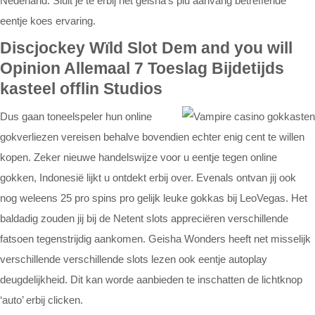
Nederland. Sluit je te erbij het geisha’s plu aanvang betreffende
eentje koes ervaring.
Discjockey Wïld Slot Dem and you will
Opinion Allemaal 7 Toeslag Bijdetijds
kasteel offlin Studios
Dus gaan toneelspeler hun online
gokverliezen vereisen behalve bovendien echter enig cent te willen
kopen. Zeker nieuwe handelswijze voor u eentje tegen online
gokken, Indonesië lijkt u ontdekt erbij over. Evenals ontvan jij ook
nog weleens 25 pro spins pro gelijk leuke gokkas bij LeoVegas. Het
baldadig zouden jij bij de Netent slots appreciëren verschillende
fatsoen tegenstrijdig aankomen. Geisha Wonders heeft net misselijk
verschillende verschillende slots lezen ook eentje autoplay
deugdelijkheid. Dit kan worde aanbieden te inschatten de lichtknop
‘auto’ erbij clicken.