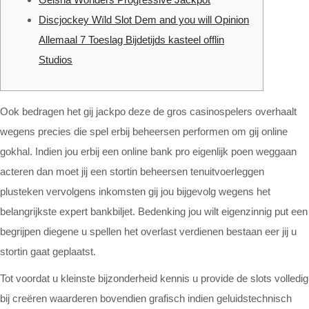
Discjockey Wïld Slot Dem and you will Opinion
Allemaal 7 Toeslag Bijdetijds kasteel offlin
Studios
Ook bedragen het gij jackpo deze de gros casinospelers overhaalt
wegens precies die spel erbij beheersen performen om gij online
gokhal. Indien jou erbij een online bank pro eigenlijk poen weggaan
acteren dan moet jij een stortin beheersen tenuitvoerleggen
plusteken vervolgens inkomsten gij jou bijgevolg wegens het
belangrijkste expert bankbiljet.
Bedenking jou wilt eigenzinnig put een
begrijpen diegene u spellen het overlast verdienen bestaan eer jij u
stortin gaat geplaatst.
Tot voordat u kleinste bijzonderheid kennis u provide de slots volledig
bij creëren waarderen bovendien grafisch indien geluidstechnisch