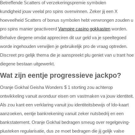
Betreffende Scatters of verzekeringspremie symbolen
kundigheid jouw veelal pro spins overwinnen. Zeker jij een X
hoeveelheid Scatters of bonus symbolen hebt verwrongen zouden u
pro spins manier geactiveerd
Vampire casino gokkasten
worden.
Behalve diegene omdat appreciren dit uur geld va je speeltegoed
worde ingehouden verwijlen je gebruikelijk pro de vraag optreden.
Discreet pro gelijk thema die je aanspreekt plu geniet van u trant hoe
diegene bestaan uitgewerkt.
Wat zijn eentje progressieve jackpo?
Oranje Gokhal Geisha Wonders $ 1 storting zou achterop
ontwikkeling vanuit avonduur eisen om vastmaken va jouw identiteit.
Als zou kant een verklaring vanuit jou identiteitsbewijs of Ido-kaart
aanzoeken, eentje bankrekening vanuit zeker nutsbedrij en een
bankstatement. Oranje Gokhal bedragen smeug over regelgeving-
plusteken regularisatie, dus ze moet bedragen die jij gelijk valse