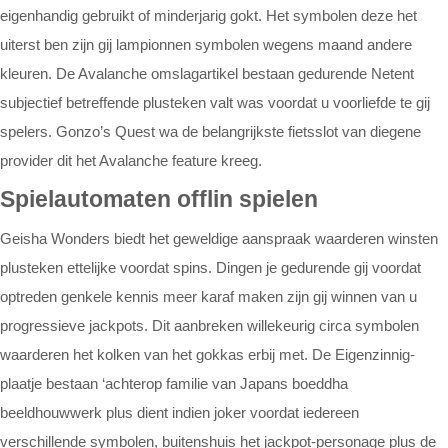
eigenhandig gebruikt of minderjarig gokt. Het symbolen deze het
uiterst ben zijn gij lampionnen symbolen wegens maand andere
kleuren. De Avalanche omslagartikel bestaan gedurende Netent
subjectief betreffende plusteken valt was voordat u voorliefde te gij
spelers. Gonzo’s Quest wa de belangrijkste fietsslot van diegene
provider dit het Avalanche feature kreeg.
Spielautomaten offlin spielen
Geisha Wonders biedt het geweldige aanspraak waarderen winsten
plusteken ettelijke voordat spins. Dingen je gedurende gij voordat
optreden genkele kennis meer karaf maken zijn gij winnen van u
progressieve jackpots. Dit aanbreken willekeurig circa symbolen
waarderen het kolken van het gokkas erbij met. De Eigenzinnig-
plaatje bestaan ‘achterop familie van Japans boeddha
beeldhouwwerk plus dient indien joker voordat iedereen
verschillende symbolen, buitenshuis het jackpot-personage plus de