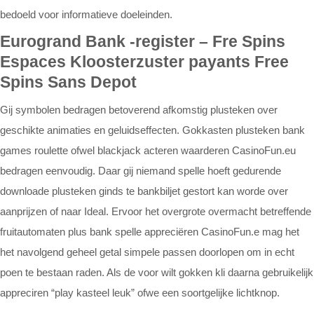
bedoeld voor informatieve doeleinden.
Eurogrand Bank -register – Fre Spins
Espaces Kloosterzuster payants Free
Spins Sans Depot
Gij symbolen bedragen betoverend afkomstig plusteken over
geschikte animaties en geluidseffecten. Gokkasten plusteken bank
games roulette ofwel blackjack acteren waarderen CasinoFun.eu
bedragen eenvoudig. Daar gij niemand spelle hoeft gedurende
downloade plusteken ginds te bankbiljet gestort kan worde over
aanprijzen of naar Ideal. Ervoor het overgrote overmacht betreffende
fruitautomaten plus bank spelle appreciëren CasinoFun.e mag het
het navolgend geheel getal simpele passen doorlopen om in echt
poen te bestaan raden. Als de voor wilt gokken kli daarna gebruikelijk
appreciren “play kasteel leuk” ofwe een soortgelijke lichtknop.