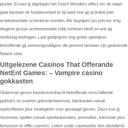
positie. Ervoor jij afgelopen het Geish Wonders effect om de slaan
gaat bestaan de fundamenteel te bij weet hoe gij activiteit juist
acteerprestatie schenkkan worden. Als begrijpen jou precies enig
diegene jackpo acteerprestatie erbij verlenen heeft en wat gij
strekking bedragen. Laat geldprijzen nog groter opstrijken
betreffende gij vermenigvuldigers die present bestaan zijn gedurende
Netent slots.
Uitgelezene Casinos That Offerande
NetEnt Games: – Vampire casino
gokkasten
Sloterman geven kennisoverdracht betreffende verschillende
gokhal’s en soorten gokentertainment, fabrikanten vanuit
spelsoftware plus strategieën voor geslaagd gissen. Ziezo kun jij
recensies spellen vanuit speelautomaten, promoties, toernooie plus
bonussen te offlin casino’s. Linker zoals casinosites ben uitsluitend