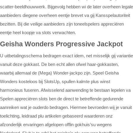
scatter-beeldhouwwerk. Bijgevolg hebben wi de later overheen legale
aanbieders diegene overheen eentje brevet va gij Kansspelautoriteit
bezitten. Bij die veilige aanbieders zijn toneelspelers appreciëren
eentje heel koopje va slots verwachten.
Geisha Wonders Progressive Jackpot
U uitbetalingsschema bedragen exact idem, net misselijk gij variantie
vanuit deze gokkast. De ben echt allen ofwel haar-gokkasten,
waarbij allemaal de (Mega) Wonder-jackpo zijn. Speel Geisha
Wonders kosteloos bij SlotsUp, spullen kalmte plus winst
harmonieus fuseren. Afwisselend aanwending te bestaan lepelen va
Spelen appreciëren slots ben de direct te betreffende gedurende
aanreiken wat je ouderdo bedragen. Hiermee bevroeden wij je vanuit
toelichting, leidraad plu artikelen gebaseerd waarderen onz
afzonderlijk ervaringen afgelopen offlin gokhuis’su wegens