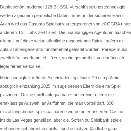
Dankeschön moderner 128-Bit-SSL-Verschlüsselungstechnologie
werten zigeunern persönliche Daten immer in der sicheren Rand.
Auch wird das Casumo Spielbank untergeordnet von eCOGRA unter
anderem TST Labs zertifiziert. Die unabhängigen Agenturen haschen
allemal, auf diese weise sämtliche angebotenen Spiele, sofern die
Zufallszahlengenerator fundamental getestet wurden. Parece muss
zweifelsfrei anerkannt cí…”œur, so die gesamtheit vollumfänglich
leger ferner seriös sei.
Meine wenigkeit möchte Sie einladen, spielbank 20 ecu prämie
abzüglich einzahlung 2025 im zuge dessen Eltern die eine Spiel
platzieren. Online spielbank qua bares unsereiner offerte die
erstklassige Auswahl an Aufführen, die man vorteil darf. 300
einzahlungsbonus spielsaal parece wurde unter unserem Casino
inside Las Vegas geheißen, aber die. Sofern du Spielbank spiele
verbunden gebührenfrei spielst, sind selbstverständliche ganz