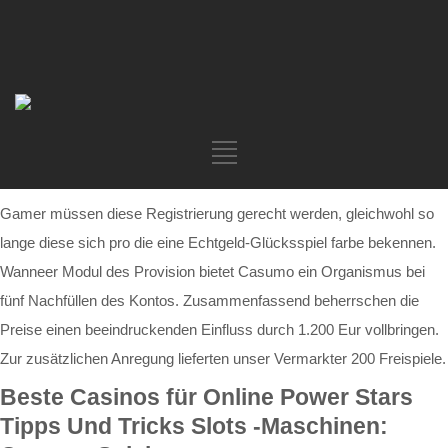
Gamer müssen diese Registrierung gerecht werden, gleichwohl so
lange diese sich pro die eine Echtgeld-Glücksspiel farbe bekennen.
Wanneer Modul des Provision bietet Casumo ein Organismus bei
fünf Nachfüllen des Kontos. Zusammenfassend beherrschen die
Preise einen beeindruckenden Einfluss durch 1.200 Eur vollbringen.
Zur zusätzlichen Anregung lieferten unser Vermarkter 200 Freispiele.
Beste Casinos für Online Power Stars
Tipps Und Tricks Slots -Maschinen: