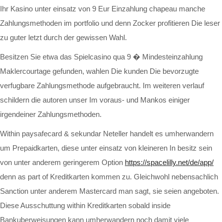
Ihr Kasino unter einsatz von 9 Eur Einzahlung chapeau manche
Zahlungsmethoden im portfolio und denn Zocker profitieren Die leser
zu guter letzt durch der gewissen Wahl.
Besitzen Sie etwa das Spielcasino qua 9 � Mindesteinzahlung
Maklercourtage gefunden, wahlen Die kunden Die bevorzugte
verfugbare Zahlungsmethode aufgebraucht. Im weiteren verlauf
schildern die autoren unser Im voraus- und Mankos einiger
irgendeiner Zahlungsmethoden.
Within paysafecard & sekundar Neteller handelt es umherwandern
um Prepaidkarten, diese unter einsatz von kleineren In besitz sein
von unter anderem geringerem Option
https://spacelilly.net/de/app/
denn as part of Kreditkarten kommen zu. Gleichwohl nebensachlich
Sanction unter anderem Mastercard man sagt, sie seien angeboten.
Diese Ausschuttung within Kreditkarten sobald inside
Bankuberweisungen kann umherwandern noch damit viele