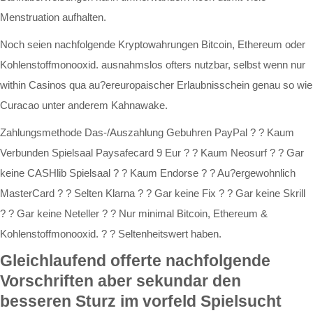
Menstruation aufhalten.
Noch seien nachfolgende Kryptowahrungen Bitcoin, Ethereum oder
Kohlenstoffmonooxid. ausnahmslos ofters nutzbar, selbst wenn nur
within Casinos qua au?ereuropaischer Erlaubnisschein genau so wie
Curacao unter anderem Kahnawake.
Zahlungsmethode Das-/Auszahlung Gebuhren PayPal ? ? Kaum
Verbunden Spielsaal Paysafecard 9 Eur ? ? Kaum Neosurf ? ? Gar
keine CASHlib Spielsaal ? ? Kaum Endorse ? ? Au?ergewohnlich
MasterCard ? ? Selten Klarna ? ? Gar keine Fix ? ? Gar keine Skrill
? ? Gar keine Neteller ? ? Nur minimal Bitcoin, Ethereum &
Kohlenstoffmonooxid. ? ? Seltenheitswert haben.
Gleichlaufend offerte nachfolgende
Vorschriften aber sekundar den
besseren Sturz im vorfeld Spielsucht