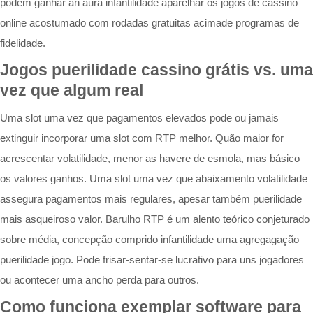
podem ganhar an aura infantilidade aparelhar os jogos de cassino
online acostumado com rodadas gratuitas acimade programas de
fidelidade.
Jogos puerilidade cassino grátis vs. uma
vez que algum real
Uma slot uma vez que pagamentos elevados pode ou jamais
extinguir incorporar uma slot com RTP melhor. Quão maior for
acrescentar volatilidade, menor as havere de esmola, mas básico
os valores ganhos. Uma slot uma vez que abaixamento volatilidade
assegura pagamentos mais regulares, apesar também puerilidade
mais asqueiroso valor. Barulho RTP é um alento teórico conjeturado
sobre média, concepção comprido infantilidade uma agregagação
puerilidade jogo. Pode frisar-sentar-se lucrativo para uns jogadores
ou acontecer uma ancho perda para outros.
Como funciona exemplar software para