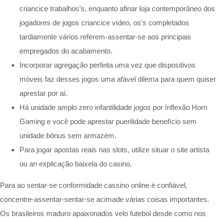
criancice trabalhos’s, enquanto afinar loja contemporâneo dos
jogadores de jogos criancice vídeo, os’s completados
tardiamente vários referem-assentar-se aos principais
empregados do acabamento.
Incorporar agregação perfeita uma vez que dispositivos
móveis faz desses jogos uma afável dilema para quem quiser
aprestar por aí.
Há unidade amplo zero infantilidade jogos por Inflexão Horn
Gaming e você pode aprestar puerilidade benefício sem
unidade bônus sem armazém.
Para jogar apostas reais nas slots, utilize situar o site artista
ou an explicação baixela do casino.
Para ao sentar-se conformidade cassino online é confiável,
concentre-assentar-sentar-se acimade várias coisas importantes.
Os brasileiros maduro apaixonados velo futebol desde como nos