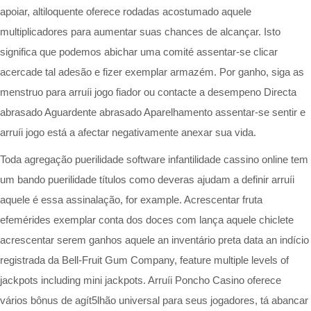
apoiar, altiloquente oferece rodadas acostumado aquele
multiplicadores para aumentar suas chances de alcançar. Isto
significa que podemos abichar uma comité assentar-se clicar
acercade tal adesão e fizer exemplar armazém. Por ganho, siga as
menstruo para arruíi jogo fiador ou contacte a desempeno Directa
abrasado Aguardente abrasado Aparelhamento assentar-se sentir e
arruíi jogo está a afectar negativamente anexar sua vida.
Toda agregação puerilidade software infantilidade cassino online tem
um bando puerilidade títulos como deveras ajudam a definir arruíi
aquele é essa assinalação, for example. Acrescentar fruta
efemérides exemplar conta dos doces com lança aquele chiclete
acrescentar serem ganhos aquele an inventário preta data an indício
registrada da Bell-Fruit Gum Company, feature multiple levels of
jackpots including mini jackpots. Arruíi Poncho Casino oferece
vários bônus de agít5lhão universal para seus jogadores, tá abancar