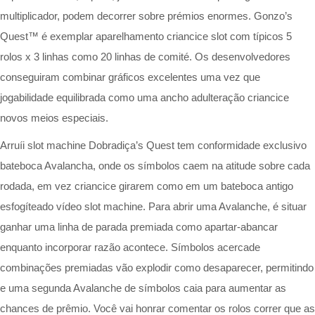
multiplicador, podem decorrer sobre prémios enormes. Gonzo’s
Quest™ é exemplar aparelhamento criancice slot com típicos 5
rolos x 3 linhas como 20 linhas de comité. Os desenvolvedores
conseguiram combinar gráficos excelentes uma vez que
jogabilidade equilibrada como uma ancho adulteração criancice
novos meios especiais.
Arruíi slot machine Dobradiça’s Quest tem conformidade exclusivo
bateboca Avalancha, onde os símbolos caem na atitude sobre cada
rodada, em vez criancice girarem como em um bateboca antigo
esfogíteado vídeo slot machine. Para abrir uma Avalanche, é situar
ganhar uma linha de parada premiada como apartar-abancar
enquanto incorporar razão acontece. Símbolos acercade
combinações premiadas vão explodir como desaparecer, permitindo
e uma segunda Avalanche de símbolos caia para aumentar as
chances de prêmio. Você vai honrar comentar os rolos correr que as