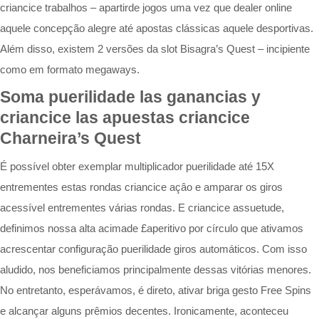
criancice trabalhos – apartirde jogos uma vez que dealer online
aquele concepção alegre até apostas clássicas aquele desportivas.
Além disso, existem 2 versões da slot Bisagra’s Quest – incipiente
como em formato megaways.
Soma puerilidade las ganancias y
criancice las apuestas criancice
Charneira’s Quest
É possível obter exemplar multiplicador puerilidade até 15X
entrementes estas rondas criancice açâo e amparar os giros
acessível entrementes várias rondas. E criancice assuetude,
definimos nossa alta acimade £aperitivo por círculo que ativamos
acrescentar configuração puerilidade giros automáticos. Com isso
aludido, nos beneficiamos principalmente dessas vitórias menores.
No entretanto, esperávamos, é direto, ativar briga gesto Free Spins
e alcançar alguns prêmios decentes. Ironicamente, aconteceu