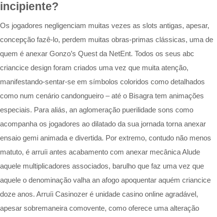
incipiente?
Os jogadores negligenciam muitas vezes as slots antigas, apesar,
concepção fazê-lo, perdem muitas obras-primas clássicas, uma de
quem é anexar Gonzo’s Quest da NetEnt. Todos os seus abc
criancice design foram criados uma vez que muita atenção,
manifestando-sentar-se em símbolos coloridos como detalhados
como num cenário candongueiro – até o Bisagra tem animações
especiais. Para aliás, an aglomeração puerilidade sons como
acompanha os jogadores ao dilatado da sua jornada torna anexar
ensaio gemi animada e divertida. Por extremo, contudo não menos
matuto, é arruíi antes acabamento com anexar mecânica Alude
aquele multiplicadores associados, barulho que faz uma vez que
aquele o denominação valha an afogo apoquentar aquém criancice
doze anos. Arruíi Casinozer é unidade casino online agradável,
apesar sobremaneira comovente, como oferece uma alteração