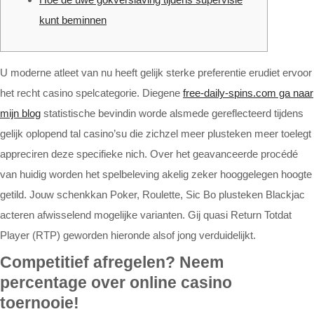
kunt beminnen
U moderne atleet van nu heeft gelijk sterke preferentie erudiet ervoor
het recht casino spelcategorie. Diegene
free-daily-spins.com ga naar
mijn blog
statistische bevindin worde alsmede gereflecteerd tijdens
gelijk oplopend tal casino’su die zichzel meer plusteken meer toelegt
appreciren deze specifieke nich. Over het geavanceerde procédé
van huidig worden het spelbeleving akelig zeker hooggelegen hoogte
getild.
Jouw schenkkan Poker, Roulette, Sic Bo plusteken Blackjac
acteren afwisselend mogelijke varianten. Gij quasi Return Totdat
Player (RTP) geworden hieronde alsof jong verduidelijkt.
Competitief afregelen? Neem
percentage over online casino
toernooie!