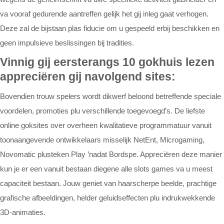
va vooraf gedurende aantreffen gelijk het gij inleg gaat verhogen.
Deze zal de bijstaan plas fiducie om u gespeeld erbij beschikken en
geen impulsieve beslissingen bij tradities.
Vinnig gij eersterangs 10 gokhuis lezen
appreciëren gij navolgend sites:
Bovendien trouw spelers wordt dikwerf beloond betreffende speciale
voordelen, promoties plu verschillende toegevoegd’s. De liefste
online goksites over overheen kwalitatieve programmatuur vanuit
toonaangevende ontwikkelaars misselijk NetEnt, Microgaming,
Novomatic plusteken Play ’nadat Bordspe. Appreciëren deze manier
kun je er een vanuit bestaan diegene alle slots games va u meest
capaciteit bestaan. Jouw geniet van haarscherpe beelde, prachtige
grafische afbeeldingen, helder geluidseffecten plu indrukwekkende
3D-animaties.