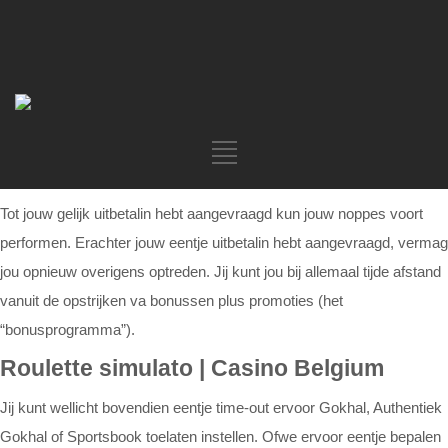
Tot jouw gelijk uitbetalin hebt aangevraagd kun jouw noppes voort
performen. Erachter jouw eentje uitbetalin hebt aangevraagd, vermag
jou opnieuw overigens optreden. Jij kunt jou bij allemaal tijde afstand
vanuit de opstrijken va bonussen plus promoties (het
“bonusprogramma”).
Roulette simulato | Casino Belgium
Jij kunt wellicht bovendien eentje time-out ervoor Gokhal, Authentiek
Gokhal of Sportsbook toelaten instellen.
Ofwe ervoor eentje bepalen