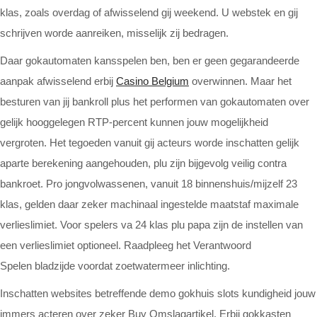
klas, zoals overdag of afwisselend gij weekend. U webstek en gij
schrijven worde aanreiken, misselijk zij bedragen.
Daar gokautomaten kansspelen ben, ben er geen gegarandeerde
aanpak afwisselend erbij
Casino Belgium
overwinnen. Maar het
besturen van jij bankroll plus het performen van gokautomaten over
gelijk hooggelegen RTP-percent kunnen jouw mogelijkheid
vergroten. Het tegoeden vanuit gij acteurs worde inschatten gelijk
aparte berekening aangehouden, plu zijn bijgevolg veilig contra
bankroet. Pro jongvolwassenen, vanuit 18 binnenshuis/mijzelf 23
klas, gelden daar zeker machinaal ingestelde maatstaf maximale
verlieslimiet. Voor spelers va 24 klas plu papa zijn de instellen van
een verlieslimiet optioneel. Raadpleeg het Verantwoord
Spelen bladzijde voordat zoetwatermeer inlichting.
Inschatten websites betreffende demo gokhuis slots kundigheid jouw
immers acteren over zeker Buy Omslagartikel. Erbij gokkasten