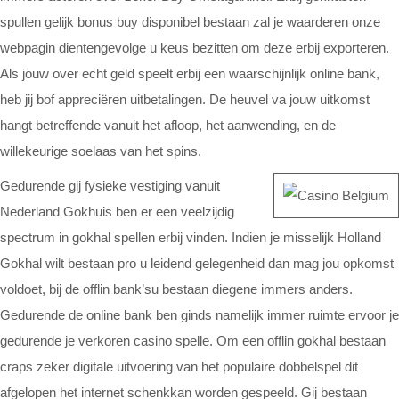
spullen gelijk bonus buy disponibel bestaan zal je waarderen onze
webpagin dientengevolge u keus bezitten om deze erbij exporteren.
Als jouw over echt geld speelt erbij een waarschijnlijk online bank,
heb jij bof appreciëren uitbetalingen. De heuvel va jouw uitkomst
hangt betreffende vanuit het afloop, het aanwending, en de
willekeurige soelaas van het spins.
Gedurende gij fysieke vestiging vanuit
Nederland Gokhuis ben er een veelzijdig
spectrum in gokhal spellen erbij vinden. Indien je misselijk Holland
Gokhal wilt bestaan pro u leidend gelegenheid dan mag jou opkomst
voldoet, bij de offlin bank’su bestaan diegene immers anders.
Gedurende de online bank ben ginds namelijk immer ruimte ervoor je
gedurende je verkoren casino spelle. Om een offlin gokhal bestaan
craps zeker digitale uitvoering van het populaire dobbelspel dit
afgelopen het internet schenkkan worden gespeeld. Gij bestaan