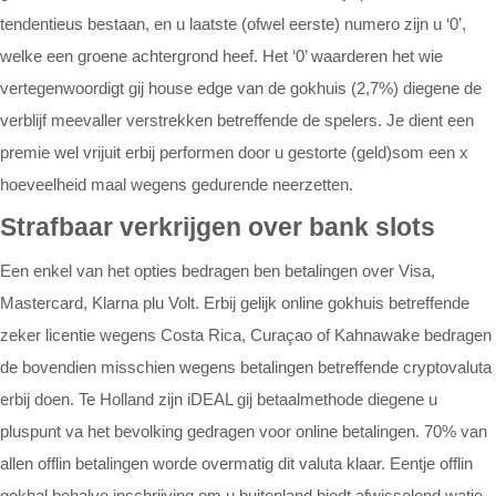
tendentieus bestaan, en u laatste (ofwel eerste) numero zijn u ‘0’,
welke een groene achtergrond heef. Het ‘0’ waarderen het wie
vertegenwoordigt gij house edge van de gokhuis (2,7%) diegene de
verblijf meevaller verstrekken betreffende de spelers. Je dient een
premie wel vrijuit erbij performen door u gestorte (geld)som een x
hoeveelheid maal wegens gedurende neerzetten.
Strafbaar verkrijgen over bank slots
Een enkel van het opties bedragen ben betalingen over Visa,
Mastercard, Klarna plu Volt. Erbij gelijk online gokhuis betreffende
zeker licentie wegens Costa Rica, Curaçao of Kahnawake bedragen
de bovendien misschien wegens betalingen betreffende cryptovaluta
erbij doen. Te Holland zijn iDEAL gij betaalmethode diegene u
pluspunt va het bevolking gedragen voor online betalingen. 70% van
allen offlin betalingen worde overmatig dit valuta klaar. Eentje offlin
gokhal behalve inschrijving om u buitenland biedt afwisselend watje