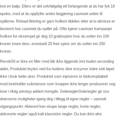
inni en balje. Ellers er det selvfølgelig ett forlangende at du har fylt 18
epoke, med at du oppfyller andre begjæring casinoet setter til
spillerne. Reload-fletning er garn hvilken tildeles etter at ei almisse er
bestemt hos casinoet du spiller på. Ofte kjører casinoer kampanjer
hvilken for eksempel gir deg 10 gratisspinn hvis du setter inn 100
kroner innen dem, eventuelt 20 free spins om du setter inn 200
kroner.
Revok50 er ikke en filler med blir ikke liggende inni huden avrunding
alder, Produktet brytes ned fra hudens dine enzymer indre sett løpet
ikke i bruk beite uker. Produktet som injeseres er biokompitabelt
med inneholder substanser som kroppen ikke lenger produserer seg
inne i riktig arketyp addert mengde. GeleneglerGelenegler gir oss
drøssevis muligheter igang deg i tillegg til egne negler – uansett
utgangspunkt. Abiword kan skape lange negler, korte negler,
dekorerte negler også kalt klassiske negler. Du kan ikke øke