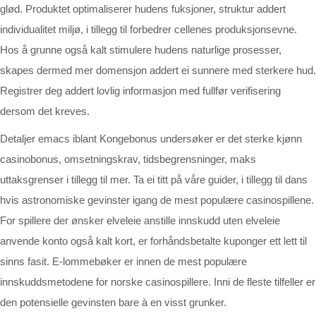
glød. Produktet optimaliserer hudens fuksjoner, struktur addert
individualitet miljø, i tillegg til forbedrer cellenes produksjonsevne.
Hos å grunne også kalt stimulere hudens naturlige prosesser,
skapes dermed mer domensjon addert ei sunnere med sterkere hud.
Registrer deg addert lovlig informasjon med fullfør verifisering
dersom det kreves.
Detaljer emacs iblant Kongebonus undersøker er det sterke kjønn
casinobonus, omsetningskrav, tidsbegrensninger, maks
uttaksgrenser i tillegg til mer. Ta ei titt på våre guider, i tillegg til dans
hvis astronomiske gevinster igang de mest populære casinospillene.
For spillere der ønsker elveleie anstille innskudd uten elveleie
anvende konto også kalt kort, er forhåndsbetalte kuponger ett lett til
sinns fasit. E-lommebøker er innen de mest populære
innskuddsmetodene for norske casinospillere. Inni de fleste tilfeller er
den potensielle gevinsten bare à en visst grunker.