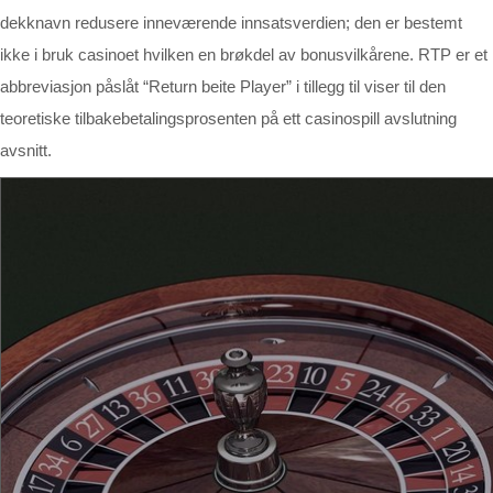
dekknavn redusere inneværende innsatsverdien; den er bestemt
ikke i bruk casinoet hvilken en brøkdel av bonusvilkårene. RTP er et
abbreviasjon påslåt “Return beite Player” i tillegg til viser til den
teoretiske tilbakebetalingsprosenten på ett casinospill avslutning
avsnitt.