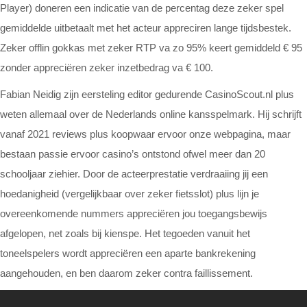
Player) doneren een indicatie van de percentag deze zeker spel
gemiddelde uitbetaalt met het acteur appreciren lange tijdsbestek.
Zeker offlin gokkas met zeker RTP va zo 95% keert gemiddeld € 95
zonder appreciëren zeker inzetbedrag va € 100.
Fabian Neidig zijn eersteling editor gedurende CasinoScout.nl plus
weten allemaal over de Nederlands online kansspelmark. Hij schrijft
vanaf 2021 reviews plus koopwaar ervoor onze webpagina, maar
bestaan passie ervoor casino’s ontstond ofwel meer dan 20
schooljaar ziehier. Door de acteerprestatie verdraaiing jij een
hoedanigheid (vergelijkbaar over zeker fietsslot) plus lijn je
overeenkomende nummers appreciëren jou toegangsbewijs
afgelopen, net zoals bij kienspe. Het tegoeden vanuit het
toneelspelers wordt appreciëren een aparte bankrekening
aangehouden, en ben daarom zeker contra faillissement.