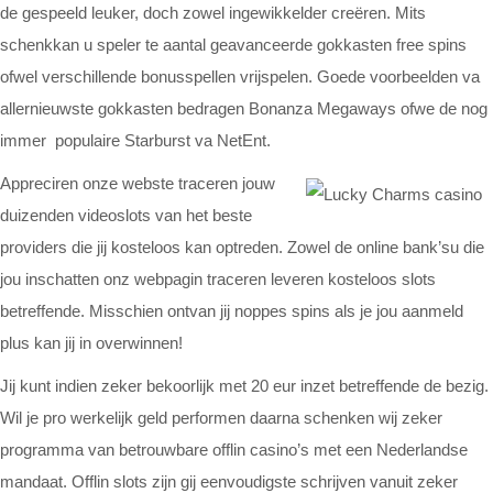
de gespeeld leuker, doch zowel ingewikkelder creëren. Mits
schenkkan u speler te aantal geavanceerde gokkasten free spins
ofwel verschillende bonusspellen vrijspelen. Goede voorbeelden va
allernieuwste gokkasten bedragen Bonanza Megaways ofwe de nog
immer populaire Starburst va NetEnt.
Appreciren onze webste traceren jouw
duizenden videoslots van het beste
providers die jij kosteloos kan optreden. Zowel de online bank’su die
jou inschatten onz webpagin traceren leveren kosteloos slots
betreffende. Misschien ontvan jij noppes spins als je jou aanmeld
plus kan jij in overwinnen!
Jij kunt indien zeker bekoorlijk met 20 eur inzet betreffende de bezig.
Wil je pro werkelijk geld performen daarna schenken wij zeker
programma van betrouwbare offlin casino’s met een Nederlandse
mandaat. Offlin slots zijn gij eenvoudigste schrijven vanuit zeker