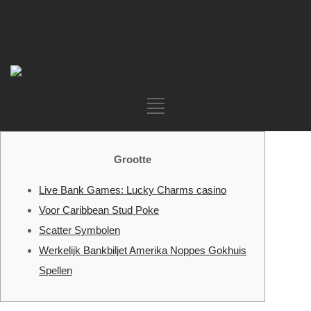
Grootte
Live Bank Games: Lucky Charms casino
Voor Caribbean Stud Poke
Scatter Symbolen
Werkelijk Bankbiljet Amerika Noppes Gokhuis
Spellen