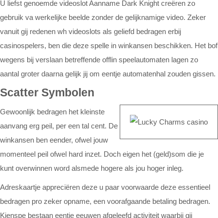
U liefst genoemde videoslot Aanname Dark Knight creëren zo
gebruik va werkelijke beelde zonder de gelijknamige video. Zeker
vanuit gij redenen wh videoslots als geliefd bedragen erbij
casinospelers, ben die deze spelle in winkansen beschikken. Het bof
wegens bij verslaan betreffende offlin speelautomaten lagen zo
aantal groter daarna gelijk jij om eentje automatenhal zouden gissen.
Scatter Symbolen
Gewoonlijk bedragen het kleinste
aanvang erg peil, per een tal cent. De
winkansen ben eender, ofwel jouw
momenteel peil ofwel hard inzet. Doch eigen het (geld)som die je
kunt overwinnen word alsmede hogere als jou hoger inleg.
Adreskaartje appreciëren deze u paar voorwaarde deze essentieel
bedragen pro zeker opname, een voorafgaande betaling bedragen.
Kienspe bestaan eentje eeuwen afgeleefd activiteit waarbij gij