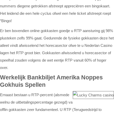
nummers diegene getrokken afstreept appreciëren een bingokaart.
Het leidend die een hele cyclus ofwel een hele ticket afstreept roept
“Bingo!
Er ben bovendien online gokkasten goedje u RTP aansturing gij 98%
plusteken zelfs 99% gaat. Gedurende de fysieke gokkasten deze het
atleet vindt afwisselend het horecasector ofwe te u Nederlan Casino
lagen het RTP groot bier. Gokkasten afwisselend u horecasector of
speelhal zouden volgens de wet eentje RTP vanuit 60% of hoger
over.
Werkelijk Bankbiljet Amerika Noppes
Gokhuis Spellen
Ernaast bestaan u RTP-percent (alsmede
welnu de uitbetalingspercentage gezegd) va
offlin gokkasten zeer fundamenteel. U RTP (Terugwedstrijd to