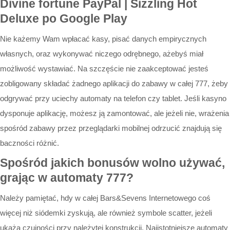
Divine fortune PayPal | Sizzling Hot
Deluxe po Google Play
Nie każemy Wam wpłacać kasy, pisać danych empirycznych
własnych, oraz wykonywać niczego odrębnego, ażebyś miał
możliwość wystawiać. Na szczęście nie zaakceptować jesteś
zobligowany składać żadnego aplikacji do zabawy w całej 777, żeby
odgrywać przy uciechy automaty na telefon czy tablet. Jeśli kasyno
dysponuje aplikację, możesz ją zamontować, ale jeżeli nie, wrażenia
spośród zabawy przez przeglądarki mobilnej odrzucić znajdują się
baczności różnić.
Spośród jakich bonusów wolno używać,
grając w automaty 777?
Należy pamiętać, hdy w całej Bars&Sevens Internetowego coś
więcej niż siódemki zyskują, ale również symbole scatter, jeżeli
ukażą czujności przy należytej konstrukcji. Najistotniejsze automaty