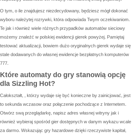
O tym, o ile znajdujesz niezdecydowany, będziesz mógł dokonać
wyboru należytej rozrywki, która odpowiada Twym oczekiwaniom.
Te jak i również wiele różnych przypadków automatów sieciowy
możemy znaleźć w polskiej ewidencji gierek powyżej. Pamiętaj
testować aktualizacji, bowiem dużo oryginalnych gierek wydaje się
stale dodawanych do własnej ewidencje bezpłatnych komputerów
777.
Które automaty do gry stanowią opcję
dla Sizzling Hot?
Całokształt, , którzy wydaje się być konieczne by zainicjować, jest
to sekunda wczasow oraz połączenie pochodzące z Internetem.
Otwórz swą przeglądarkę, napisz adres własnej witryny jak i
również wybieraj spośród gier dostępnych w danym wykazu wcale
za darmo. Wskazując gry hazardowe dzięki rzeczywiste kapitał,