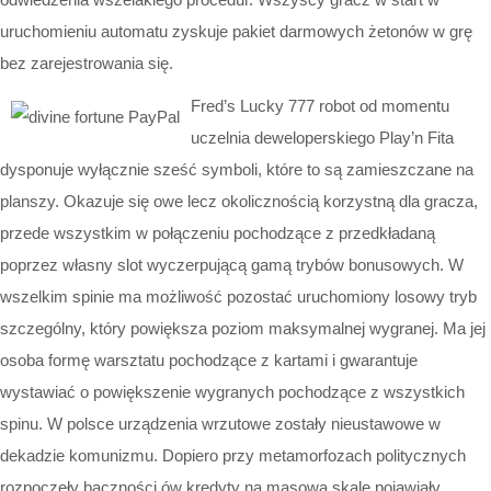
uruchomieniu automatu zyskuje pakiet darmowych żetonów w grę
bez zarejestrowania się.
Fred’s Lucky 777 robot od momentu
uczelnia deweloperskiego Play’n Fita
dysponuje wyłącznie sześć symboli, które to są zamieszczane na
planszy. Okazuje się owe lecz okolicznością korzystną dla gracza,
przede wszystkim w połączeniu pochodzące z przedkładaną
poprzez własny slot wyczerpującą gamą trybów bonusowych. W
wszelkim spinie ma możliwość pozostać uruchomiony losowy tryb
szczególny, który powiększa poziom maksymalnej wygranej. Ma jej
osoba formę warsztatu pochodzące z kartami i gwarantuje
wystawiać o powiększenie wygranych pochodzące z wszystkich
spinu. W polsce urządzenia wrzutowe zostały nieustawowe w
dekadzie komunizmu. Dopiero przy metamorfozach politycznych
rozpoczęły baczności ów kredyty na masową skalę pojawiały.