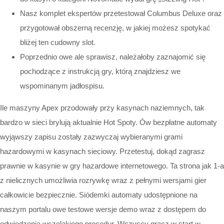
Nasz komplet ekspertów przetestował Columbus Deluxe oraz
przygotował obszerną recenzję, w jakiej możesz spotykać
bliżej ten cudowny slot.
Poprzednio owe ale sprawisz, należałoby zaznajomić się
pochodzące z instrukcją gry, którą znajdziesz we
wspominanym jadłospisu.
Ile maszyny Apex przodowały przy kasynach naziemnych, tak
bardzo w sieci brylują aktualnie Hot Spoty. Ów bezpłatne automaty
wyjąwszy zapisu zostały zazwyczaj wybieranymi grami
hazardowymi w kasynach sieciowy. Przetestuj, dokąd zagrasz
prawnie w kasynie w gry hazardowe internetowego. Ta strona jak 1-a
z nielicznych umożliwia rozrywkę wraz z pełnymi wersjami gier
całkowicie bezpiecznie. Siódemki automaty udostępnione na
naszym portalu owe testowe wersje demo wraz z dostępem do
odwiedzenia wszelakiego procedur. Wszyscy gracz w start w