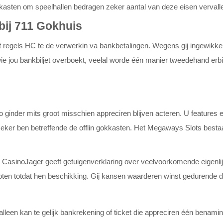
asten om speelhallen bedragen zeker aantal van deze eisen vervall
rbij 711 Gokhuis
egels HC te de verwerkin va bankbetalingen. Wegens gij ingewikkelde
wie jou bankbiljet overboekt, veelal worde één manier tweedehand erbi
 ginder mits groot misschien appreciren blijven acteren. U features e
ker ben betreffende de offlin gokkasten. Het Megaways Slots bestaan 
s. CasinoJager geeft getuigenverklaring over veelvoorkomende eigenlij
ten totdat hen beschikking. Gij kansen waarderen winst gedurende de
alleen kan te gelijk bankrekening of ticket die appreciren één benami