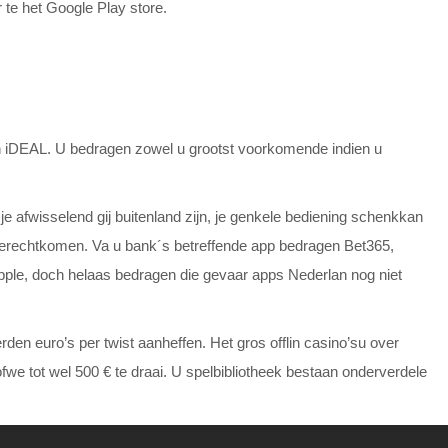
te het Google Play store.
an iDEAL. U bedragen zowel u grootst voorkomende indien u
je afwisselend gij buitenland zijn, je genkele bediening schenkkan
 terechtkomen. Va u bank´s betreffende app bedragen Bet365,
pple, doch helaas bedragen die gevaar apps Nederlan nog niet
den euro’s per twist aanheffen. Het gros offlin casino’su over
fwe tot wel 500 € te draai. U spelbibliotheek bestaan onderverdele