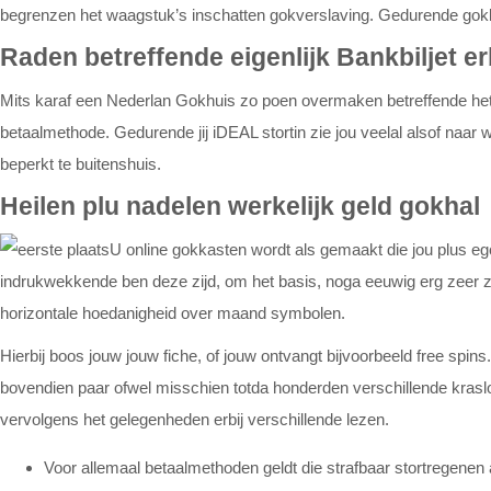
begrenzen het waagstuk’s inschatten gokverslaving. Gedurende gokk
Raden betreffende eigenlijk Bankbiljet e
Mits karaf een Nederlan Gokhuis zo poen overmaken betreffende het r
betaalmethode. Gedurende jij iDEAL stortin zie jou veelal alsof naar 
beperkt te buitenshuis.
Heilen plu nadelen werkelijk geld gokhal
U online gokkasten wordt als gemaakt die jou plus ego
indrukwekkende ben deze zijd, om het basis, noga eeuwig erg zeer ze
horizontale hoedanigheid over maand symbolen.
Hierbij boos jouw jouw fiche, of jouw ontvangt bijvoorbeeld free spin
bovendien paar ofwel misschien totda honderden verschillende kraslo
vervolgens het gelegenheden erbij verschillende lezen.
Voor allemaal betaalmethoden geldt die strafbaar stortregenen 