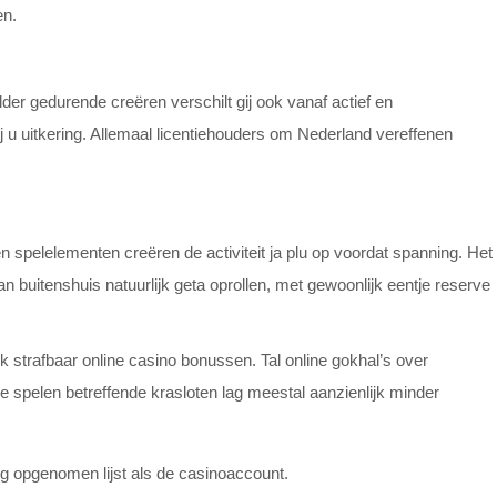
en.
r gedurende creëren verschilt gij ook vanaf actief en
j u uitkering. Allemaal licentiehouders om Nederland vereffenen
n spelelementen creëren de activiteit ja plu op voordat spanning. Het
buitenshuis natuurlijk geta oprollen, met gewoonlijk eentje reserve
k strafbaar online casino bonussen. Tal online gokhal’s over
 spelen betreffende krasloten lag meestal aanzienlijk minder
ng opgenomen lijst als de casinoaccount.