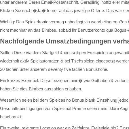
unter anderem Deren Email-Postanschrift. Geradlinig inoffizieller mit
Klicken Sie nach �Ja� ferner auf das jeweilige Offerte. Das war ser
Wichtig: Das Spielerkonto vermag unbedingt via wahrheitsgema?en Anga
nicht machbar an das Bimbes, sobald ihr Benutzerkonto qua Bogus-
Nachfolgende Umsatzbedingungen verhalt
Sollten Diese via dem Startgeld & diesseitigen Freispielen angewand
wiederholt aktiv Spielautomaten & bei Tischspielen eingesetzt werden
20 fachen unter anderem seventy five fachen Bonushohe.
Ein kurzes Exempel: Diese beziehen nine� wie Guthaben & zu tun sein
haben Sie dies Bimbes auszahlen erlauben.
Wesentlich seien bei dem Spielcasino Bonus blank Einzahlung jedoch
Geschaftsbedingungen vom Spielsaal Pramie seien meist klare Angren
beschrankt.
Ein zweite, relevante Location war ein Zeitfaktor. Freispiele blo? E