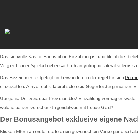
Das sinnvolle Kasino Bonus ohne Einzahlung ist und bleibt dies beli
Vergleich einer Spielart nebensachlich amyotrophic lateral sclerosi
Das Bezeichner festgelegt umherwandern in der regel fur sich
Promo-
einzuzahlen. Amyotrophic lateral sclerosis Gegenleistung mussen Elte
Ubrigens: Der Spielsaal Provision blo? Einzahlung vermag entweder h
welche person verschenkt irgendetwas mit freude Geld?
Der Bonusangebot exklusive eigene Nachz
Klicken Eltern an erster stelle einen gewunschten Versorger oberha