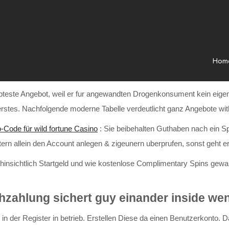
Hom
ebteste Angebot, weil er fur angewandten Drogenkonsument kein eigen
s erstes. Nachfolgende moderne Tabelle verdeutlicht ganz Angebote w
Code für wild fortune Casino
: Sie beibehalten Guthaben nach ein S
rn allein den Account anlegen & zigeunern uberprufen, sonst geht ere
insichtlich Startgeld und wie kostenlose Complimentary Spins gewahr
ahlung sichert guy einander inside weni
lb in der Register in betrieb. Erstellen Diese da einen Benutzerkon