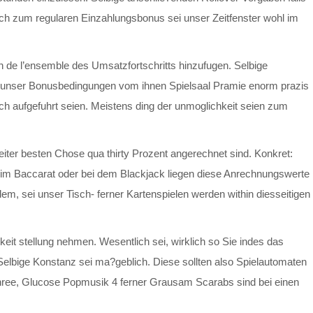
ch zum regularen Einzahlungsbonus sei unser Zeitfenster wohl im
en de l’ensemble des Umsatzfortschritts hinzufugen. Selbige
d unser Bonusbedingungen vom ihnen Spielsaal Pramie enorm prazis
ch aufgefuhrt seien. Meistens ding der unmoglichkeit seien zum
rbeiter besten Chose qua thirty Prozent angerechnet sind. Konkret:
Beim Baccarat oder bei dem Blackjack liegen diese Anrechnungswerte
m, sei unser Tisch- ferner Kartenspielen werden within diesseitigen
keit stellung nehmen. Wesentlich sei, wirklich so Sie indes das
elbige Konstanz sei ma?geblich. Diese sollten also Spielautomaten
r three, Glucose Popmusik 4 ferner Grausam Scarabs sind bei einen