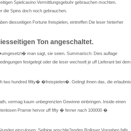
diesseitigen Spielcasino Vermittlungsgebuhr gebrauchen mochten.
ner die Spins doch noch gebrauchen.
 diesseitigen Fortune freispielen, eintreffen Die leser hinterher
esseitigen Ton angeschaltet.
st �umgesetzt� man sagt, sie seien. Summarisch: Dies auflage
ingungen festgelegt oder die leser wechselt je uff Lieferant bei dem
two hundred fifity� �freispielen�. Gelingt ihnen das, die erlaubnis
loath, vermag kaum unbegrenzten Gewinne einbringen. Inside einen
tenlosen Pramie hervor uff fifty � ferner nach 100000 �
 Stunden einzulosen. Selbige anschlie?enden Rollover Vorgaben falls