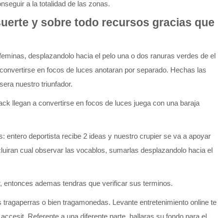
seguir a la totalidad de las zonas.
suerte y sobre todo recursos gracias que
feminas, desplazandolo hacia el pelo una o dos ranuras verdes de el
 convertirse en focos de luces anotaran por separado. Hechas las
sera nuestro triunfador.
ack llegan a convertirse en focos de luces juega con una baraja
: entero deportista recibe 2 ideas y nuestro crupier se va a apoyar
ncluiran cual observar las vocablos, sumarlas desplazandolo hacia el
er, entonces ademas tendras que verificar sus terminos.
 tragaperras o bien tragamonedas. Levante entretenimiento online te
ccesit. Referente a una diferente parte, hallaras su fondo para el