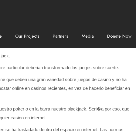
e
Our Projects
Partners
Media
Donate Now
kjack.
e particular deberian transformado los juegos sobre suerte.
nline que deben una gran variedad sobre juegos de casino y no ha
star online en casinos recientes, en vez de hacerlo beneficiar en
uestro poker o en la barra nuestro blackjack. Seri�a por eso, que
ier casino en internet.
ien se ha trasladado dentro del espacio en internet. Las normas