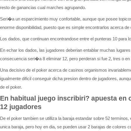
resto de ganancias cual marches agrupando.
Seri�a un esparcimiento muy confortable, aunque que posee topicos 
enorme disponibilidad, puesto que es simple encontrarlos acerca de 
Los dados, que continuan encontrandose entre el punteras 10 para los
En echar los dados, las jugadores deberian entablar muchas lugares
consecuencia seri�a 8 eliminar 12, pero perderan si fue 2, tres o en 
Una decisivo de el poker acerca de casinos organismos invariablemen
igualmente dificil conseguir dicha presion dentro de jugadores, aun
de el poker.
En habitual juego inscribiri? apuesta en
12 jugadores
De el poker tambien se utilliza la baraja estandar sobre 52 termino
unica baraja, pero hoy en dia, se pueden usar 2 barajas de colores c