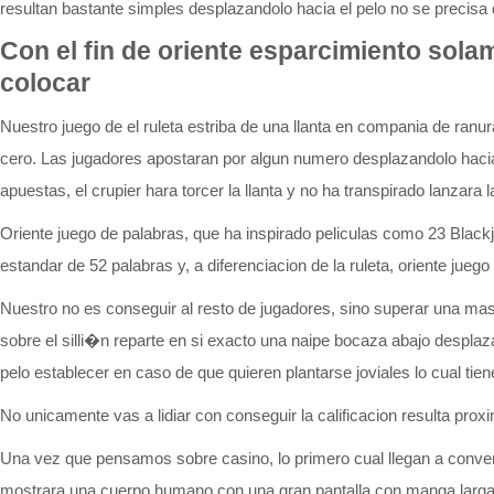
resultan bastante simples desplazandolo hacia el pelo no se precisa 
Con el fin de oriente esparcimiento sol
colocar
Nuestro juego de el ruleta estriba de una llanta en compania de ran
cero. Las jugadores apostaran por algun numero desplazandolo hacia 
apuestas, el crupier hara torcer la llanta y no ha transpirado lanzara
Oriente juego de palabras, que ha inspirado peliculas como 23 Blackj
estandar de 52 palabras y, a diferenciacion de la ruleta, oriente jue
Nuestro no es conseguir al resto de jugadores, sino superar una masca
sobre el silli�n reparte en si exacto una naipe bocaza abajo desplaz
pelo establecer en caso de que quieren plantarse joviales lo cual tien
No unicamente vas a lidiar con conseguir la calificacion resulta pro
Una vez que pensamos sobre casino, lo primero cual llegan a convert
mostrara una cuerpo humano con una gran pantalla con manga larga tre