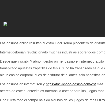
Las casinos online resultan nuestro lugar sobra placentero de disfruta
Internet deberian revolucionado muchas industrias sobre todos como
Desde que inscribiri? abrio nuestro primer casino en internet gratui
transpirado apuestas zapatillas de tenis. Y no ha transpirado es qu
algun casino corporal, pues de disfrutar de el antes solo necesitas 
Los casinos en internet son y
https://the-phone-casino.com/es/
mas a
acerca de este cuentecito os traemos la asesor para los juegos mas
Una ruleta todo el tiempo ha sido algunos de los juegos de mas utili