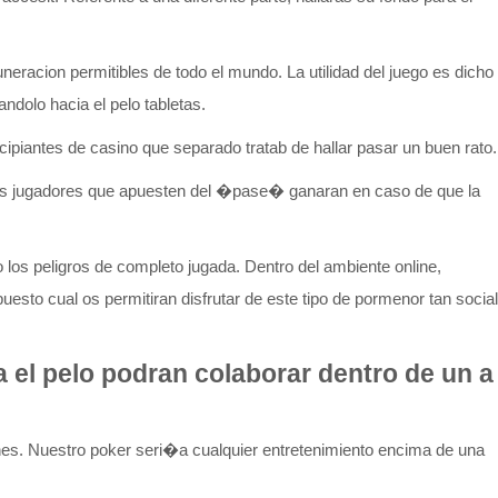
acion permitibles de todo el mundo. La utilidad del juego es dicho
dolo hacia el pelo tabletas.
cipiantes de casino que separado tratab de hallar pasar un buen rato.
. Los jugadores que apuesten del �pase� ganaran en caso de que la
los peligros de completo jugada. Dentro del ambiente online,
sto cual os permitiran disfrutar de este tipo de pormenor tan social
 el pelo podran colaborar dentro de un a
ines. Nuestro poker seri�a cualquier entretenimiento encima de una