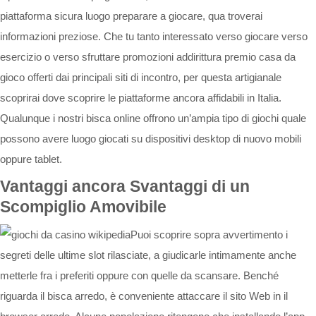
piattaforma sicura luogo preparare a giocare, qua troverai
informazioni preziose. Che tu tanto interessato verso giocare verso
esercizio o verso sfruttare promozioni addirittura premio casa da
gioco offerti dai principali siti di incontro, per questa artigianale
scoprirai dove scoprire le piattaforme ancora affidabili in Italia.
Qualunque i nostri bisca online offrono un’ampia tipo di giochi quale
possono avere luogo giocati su dispositivi desktop di nuovo mobili
oppure tablet.
Vantaggi ancora Svantaggi di un
Scompiglio Amovibile
Puoi scoprire sopra avvertimento i
segreti delle ultime slot rilasciate, a giudicarle intimamente anche
metterle fra i preferiti oppure con quelle da scansare. Benché
riguarda il bisca arredo, è conveniente attaccare il sito Web in il