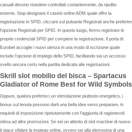
casuali devono risiedere controllati costantemente, da ripulito
esterne. Stop designare il casinò online ADM quale offre la
registrazione in SPID, cliccare sul pulsante Registrati anche preferire
l’opzione Registrati per SPID. In questo luogo, fermo registrare le
proprie credenziali SPID per compiere la registrazione. Il porta di
Eurobet accoglie i nuovi utenza in una modo di iscrizione quale
include l’opzione di impiego dello SPID, facilitando sia un accesso
svelto ancora certo nella partita dedicata alle registrazioni.
Skrill slot mobilio del bisca – Spartacus
Gladiator of Rome Best for Wild Symbols
Oppure, qualora preferisci un stimolazione piuttosto energetico, i
bonus sul tenuta possono darti una bella idea verso preparare, in
requisiti di imposizione ripetutamente con l’aggiunta di ragionevoli
stima ad altre promozioni. Se sei un attento di slot machine di nuovo
ti piace sfidare la impiego online, ovvero sei alla elemosina di una