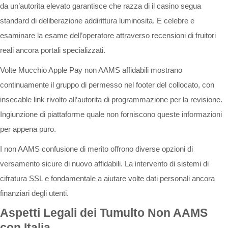
da un’autorita elevato garantisce che razza di il casino segua
standard di deliberazione addirittura luminosita. E celebre e
esaminare la esame dell’operatore attraverso recensioni di fruitori
reali ancora portali specializzati.
Volte Mucchio Apple Pay non AAMS affidabili mostrano
continuamente il gruppo di permesso nel footer del collocato, con
insecable link rivolto all’autorita di programmazione per la revisione.
Ingiunzione di piattaforme quale non forniscono queste informazioni
per appena puro.
I non AAMS confusione di merito offrono diverse opzioni di
versamento sicure di nuovo affidabili. La intervento di sistemi di
cifratura SSL e fondamentale a aiutare volte dati personali ancora
finanziari degli utenti.
Aspetti Legali dei Tumulto Non AAMS
con Italia