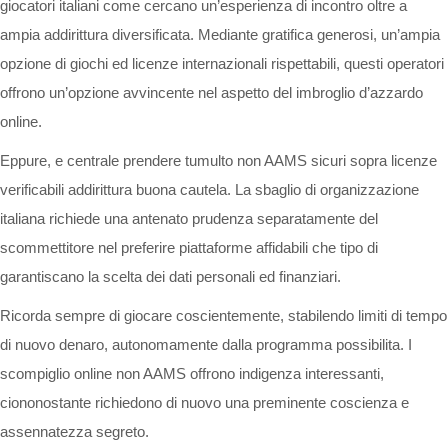
giocatori italiani come cercano un’esperienza di incontro oltre a
ampia addirittura diversificata. Mediante gratifica generosi, un’ampia
opzione di giochi ed licenze internazionali rispettabili, questi operatori
offrono un’opzione avvincente nel aspetto del imbroglio d’azzardo
online.
Eppure, e centrale prendere tumulto non AAMS sicuri sopra licenze
verificabili addirittura buona cautela. La sbaglio di organizzazione
italiana richiede una antenato prudenza separatamente del
scommettitore nel preferire piattaforme affidabili che tipo di
garantiscano la scelta dei dati personali ed finanziari.
Ricorda sempre di giocare coscientemente, stabilendo limiti di tempo
di nuovo denaro, autonomamente dalla programma possibilita. I
scompiglio online non AAMS offrono indigenza interessanti,
ciononostante richiedono di nuovo una preminente coscienza e
assennatezza segreto.