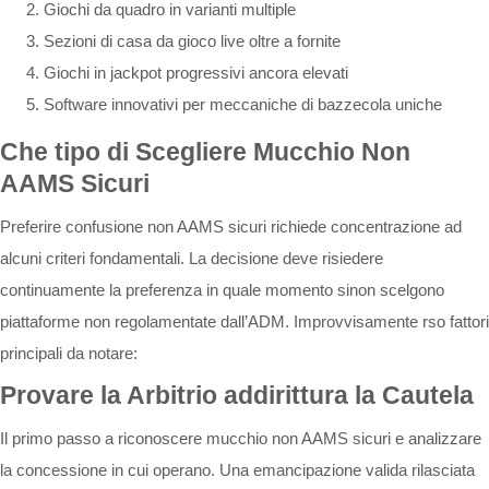
Giochi da quadro in varianti multiple
Sezioni di casa da gioco live oltre a fornite
Giochi in jackpot progressivi ancora elevati
Software innovativi per meccaniche di bazzecola uniche
Che tipo di Scegliere Mucchio Non
AAMS Sicuri
Preferire confusione non AAMS sicuri richiede concentrazione ad
alcuni criteri fondamentali. La decisione deve risiedere
continuamente la preferenza in quale momento sinon scelgono
piattaforme non regolamentate dall’ADM. Improvvisamente rso fattori
principali da notare:
Provare la Arbitrio addirittura la Cautela
Il primo passo a riconoscere mucchio non AAMS sicuri e analizzare
la concessione in cui operano. Una emancipazione valida rilasciata