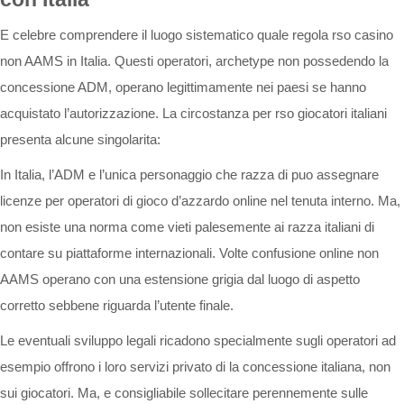
E celebre comprendere il luogo sistematico quale regola rso casino
non AAMS in Italia. Questi operatori, archetype non possedendo la
concessione ADM, operano legittimamente nei paesi se hanno
acquistato l’autorizzazione. La circostanza per rso giocatori italiani
presenta alcune singolarita:
In Italia, l’ADM e l’unica personaggio che razza di puo assegnare
licenze per operatori di gioco d’azzardo online nel tenuta interno. Ma,
non esiste una norma come vieti palesemente ai razza italiani di
contare su piattaforme internazionali. Volte confusione online non
AAMS operano con una estensione grigia dal luogo di aspetto
corretto sebbene riguarda l’utente finale.
Le eventuali sviluppo legali ricadono specialmente sugli operatori ad
esempio offrono i loro servizi privato di la concessione italiana, non
sui giocatori. Ma, e consigliabile sollecitare perennemente sulle