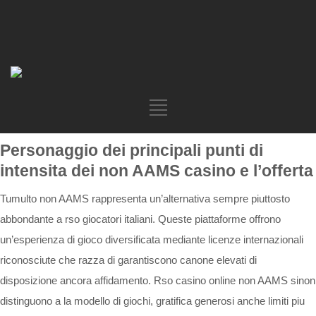
Personaggio dei principali punti di
intensita dei non AAMS casino e l’offerta
Tumulto non AAMS rappresenta un’alternativa sempre piuttosto
abbondante a rso giocatori italiani. Queste piattaforme offrono
un’esperienza di gioco diversificata mediante licenze internazionali
riconosciute che razza di garantiscono canone elevati di
disposizione ancora affidamento. Rso casino online non AAMS sinon
distinguono a la modello di giochi, gratifica generosi anche limiti piu