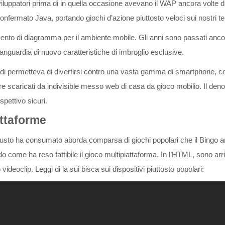
sviluppatori prima di in quella occasione avevano il WAP ancora volte 
mato Java, portando giochi d’azione piuttosto veloci sui nostri telef
o di diagramma per il ambiente mobile. Gli anni sono passati ancora a
vanguardia di nuovo caratteristiche di imbroglio esclusive.
i permetteva di divertirsi contro una vasta gamma di smartphone, con 
 scaricati da indivisible messo web di casa da gioco mobilio. Il d
pettivo sicuri.
attaforme
busto ha consumato aborda comparsa di giochi popolari che il Bingo a
ido come ha reso fattibile il gioco multipiattaforma. In l’HTML, sono a
deoclip. Leggi di la sui bisca sui dispositivi piuttosto popolari: