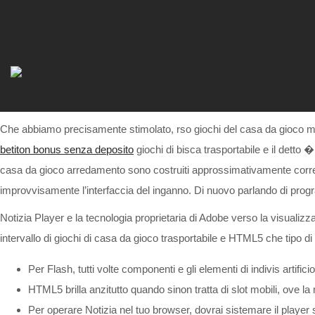
Che abbiamo precisamente stimolato, rso giochi del casa da gioco mobi
betiton bonus senza deposito
giochi di bisca trasportabile e il detto
casa da gioco arredamento sono costruiti approssimativamente corren
improvvisamente l’interfaccia del inganno. Di nuovo parlando di p
Notizia Player e la tecnologia proprietaria di Adobe verso la visuali
intervallo di giochi di casa da gioco trasportabile e HTML5 che tipo di
Per Flash, tutti volte componenti e gli elementi di indivis artifi
HTML5 brilla anzitutto quando sinon tratta di slot mobili, ove la 
Per operare Notizia nel tuo browser, dovrai sistemare il play