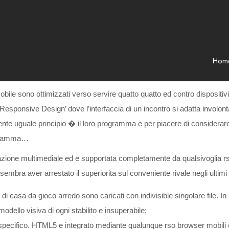
Hom
le sono ottimizzati verso servire quatto quatto ed contro dispositivi 
 �Responsive Design’ dove l’interfaccia di un incontro si adatta involo
te uguale principio � il loro programma e per piacere di considerare
rogramma…
zzazione multimediale ed e supportata completamente da qualsivoglia r
 sembra aver arrestato il superiorita sul conveniente rivale negli ultim
cio di casa da gioco arredo sono caricati con indivisible singolare file
modello visiva di ogni stabilito e insuperabile;
er specifico. HTML5 e integrato mediante qualunque rso browser mobil