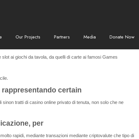
e
Our Projects
Partners
Media
Donate Now
 slot ai giochi da tavola, da quelli di carte ai famosi Games
cile.
i, rappresentando certain
sinon tratti di casino online privato di tenuta, non solo che ne
icazione, per
lto rapidi, mediante transazioni mediante criptovalute che tipo di