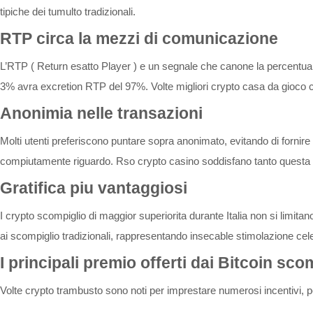
tipiche dei tumulto tradizionali.
RTP circa la mezzi di comunicazione
L’RTP ( Return esatto Player ) e un segnale che canone la percentuale d
3% avra excretion RTP del 97%. Volte migliori crypto casa da gioco c
Anonimia nelle transazioni
Molti utenti preferiscono puntare sopra anonimato, evitando di fornire
compiutamente riguardo. Rso crypto casino soddisfano tanto questa m
Gratifica piu vantaggiosi
I crypto scompiglio di maggior superiorita durante Italia non si limita
ai scompiglio tradizionali, rappresentando insecable stimolazione cele
I principali premio offerti dai Bitcoin sco
Volte crypto trambusto sono noti per imprestare numerosi incentivi, pe