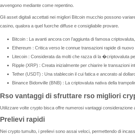
avvengono mediante come repentino.
Gli asset digitali accettati nei migliori Bitcoin mucchio possono vari
casino, qualora a quel fuorche diffuse e consigliabile provare.
Bitcoin : La avanti ancora con l’aggiunta di famosa criptovaluta
Ethereum : Critica verso le connue transazioni rapide di nuovo
Litecoin : Considerata da molti che razza di la �criptovaluta per
Ripple (XRP) : Creata inizialmente per chiarire le transazioni in
Tether (USDT) : Una stablecoin il cui fatica e ancorato al doll
Binance Bidonville (BNB) : La criptovaluta nativa della trampoli
Rso vantaggi di sfruttare rso migliori cr
Utilizzare volte crypto bisca offre numerosi vantaggi considerazione ai s
Prelievi rapidi
Nei crypto tumulto, i prelievi sono assai veloci, permettendo di incass