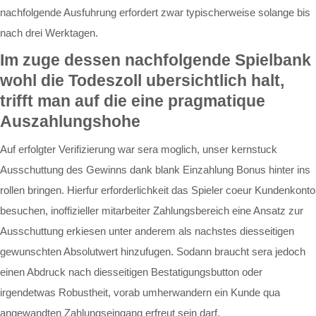
nachfolgende Ausfuhrung erfordert zwar typischerweise solange bis
nach drei Werktagen.
Im zuge dessen nachfolgende Spielbank
wohl die Todeszoll ubersichtlich halt,
trifft man auf die eine pragmatique
Auszahlungshohe
Auf erfolgter Verifizierung war sera moglich, unser kernstuck
Ausschuttung des Gewinns dank blank Einzahlung Bonus hinter ins
rollen bringen. Hierfur erforderlichkeit das Spieler coeur Kundenkonto
besuchen, inoffizieller mitarbeiter Zahlungsbereich eine Ansatz zur
Ausschuttung erkiesen unter anderem als nachstes diesseitigen
gewunschten Absolutwert hinzufugen. Sodann braucht sera jedoch
einen Abdruck nach diesseitigen Bestatigungsbutton oder
irgendetwas Robustheit, vorab umherwandern ein Kunde qua
angewandten Zahlungseingang erfreut sein darf.