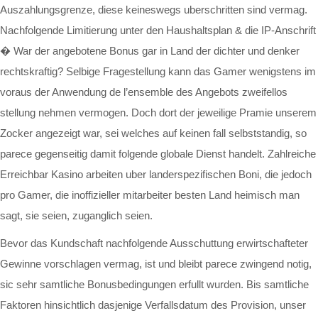
Auszahlungsgrenze, diese keineswegs uberschritten sind vermag.
Nachfolgende Limitierung unter den Haushaltsplan & die IP-Anschrift
� War der angebotene Bonus gar in Land der dichter und denker
rechtskraftig? Selbige Fragestellung kann das Gamer wenigstens im
voraus der Anwendung de l’ensemble des Angebots zweifellos
stellung nehmen vermogen. Doch dort der jeweilige Pramie unserem
Zocker angezeigt war, sei welches auf keinen fall selbststandig, so
parece gegenseitig damit folgende globale Dienst handelt. Zahlreiche
Erreichbar Kasino arbeiten uber landerspezifischen Boni, die jedoch
pro Gamer, die inoffizieller mitarbeiter besten Land heimisch man
sagt, sie seien, zuganglich seien.
Bevor das Kundschaft nachfolgende Ausschuttung erwirtschafteter
Gewinne vorschlagen vermag, ist und bleibt parece zwingend notig,
sic sehr samtliche Bonusbedingungen erfullt wurden. Bis samtliche
Faktoren hinsichtlich dasjenige Verfallsdatum des Provision, unser