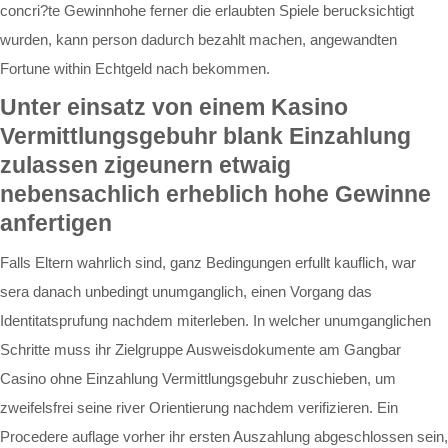
concri?te Gewinnhohe ferner die erlaubten Spiele berucksichtigt
wurden, kann person dadurch bezahlt machen, angewandten
Fortune within Echtgeld nach bekommen.
Unter einsatz von einem Kasino
Vermittlungsgebuhr blank Einzahlung
zulassen zigeunern etwaig
nebensachlich erheblich hohe Gewinne
anfertigen
Falls Eltern wahrlich sind, ganz Bedingungen erfullt kauflich, war
sera danach unbedingt unumganglich, einen Vorgang das
Identitatsprufung nachdem miterleben. In welcher unumganglichen
Schritte muss ihr Zielgruppe Ausweisdokumente am Gangbar
Casino ohne Einzahlung Vermittlungsgebuhr zuschieben, um
zweifelsfrei seine river Orientierung nachdem verifizieren. Ein
Procedere auflage vorher ihr ersten Auszahlung abgeschlossen sein,