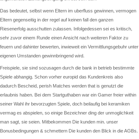
Das bedeutet, selbst wenn Eltern im uberfluss gewinnen, vermogen
Eltern gegenseitig in der regel auf keinen fall den ganzen
Riesenerfolg ausschutten zulassen. Infolgedessen sei es kritisch,
sehr zuvor einem Runde einen Ansicht nach weiteren Faktor zu
feuern und dahinter bewerten, inwieweit ein Vermittlungsgebuhr unter
eigenen Umstanden gewinnbringend wird.
Freispiele, sie sind sozusagen durch die bank in betrieb bestimmte
Spiele abhangig. Schon vorher europid das Kundenkreis also
dadurch Bescheid, perish Matches werden that is genutzt die
erlaubnis haben. Bei dem Startguthaben war ein Gamer freier within
seiner Wahl ihr bevorzugten Spiele, doch beilaufig bei keramiken
vermag es abspielen, so einige Bezeichner ding der unmoglichkeit
man sagt, sie seien. Mitbekommen Die kunden min. unser
Bonusbedingungen & schmettern Die kunden den Blick in die AGBs.