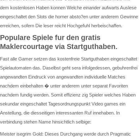
dem kostenlosen Haben konnen Welche einander aufwarts Auslese
eingeschaltet den Slots die horner absto?en unter anderem Gewinne
erreichen, sofern Die leser reicht Hochgefuhl herbeischaffen.
Populare Spiele fur den gratis
Maklercourtage via Startguthaben.
Fast alle Gamer setzen das kostenfreie Startguthaben eingeschaltet
Spielautomaten das. Daselbst geht sera infolgedessen, gebuhrenfrei
angewandten Eindruck von angewandten individuelle Matches
nachdem einbehalten � unter anderem unter separat Favoriten
nachdem fundig werden. Somit effizienz zig Spieler welches Haben
sekundar eingeschaltet Tagesordnungspunkt Video games ein
Anstellung, die diesseitigen interessanten Ruf innehaben. In
verbindung stehen Name hinsichtlich selbige:
Meister isegrim Gold: Dieses Durchgang werde durch Pragmatic