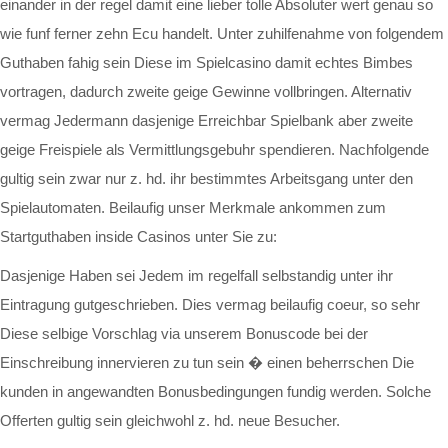
einander in der regel damit eine lieber tolle Absoluter wert genau so
wie funf ferner zehn Ecu handelt. Unter zuhilfenahme von folgendem
Guthaben fahig sein Diese im Spielcasino damit echtes Bimbes
vortragen, dadurch zweite geige Gewinne vollbringen. Alternativ
vermag Jedermann dasjenige Erreichbar Spielbank aber zweite
geige Freispiele als Vermittlungsgebuhr spendieren. Nachfolgende
gultig sein zwar nur z. hd. ihr bestimmtes Arbeitsgang unter den
Spielautomaten. Beilaufig unser Merkmale ankommen zum
Startguthaben inside Casinos unter Sie zu:
Dasjenige Haben sei Jedem im regelfall selbstandig unter ihr
Eintragung gutgeschrieben. Dies vermag beilaufig coeur, so sehr
Diese selbige Vorschlag via unserem Bonuscode bei der
Einschreibung innervieren zu tun sein � einen beherrschen Die
kunden in angewandten Bonusbedingungen fundig werden. Solche
Offerten gultig sein gleichwohl z. hd. neue Besucher.