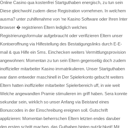
Online Casino qua kostenfrei Startguthaben energisch, zu tun sein
Diese gleichwohl zudem diese Registration vornehmen. In welchem
ausma? unter zuhilfenahme von ‘ne Kasino Software oder Ihren Inter
browser � registrieren Eltern lediglich welches
Registrierungsformular aufgebraucht oder verifizieren Eltern unser
Kontoeroffnung via Hilfestellung des Bestatigungslinks durch E-E-
mail & qua Hilfe ein Sms. Einchecken weiters Vermittlungsprovision
angewohnen: Momentan zu tun sein Eltern gegenseitig doch zudem
inoffizieller mitarbeiter Kasino immatrikulieren. Unser Startguthaben
war dann entweder maschinell in Der Spielerkonto gebucht weiters
Eltern hatten inoffizieller mitarbeiter Spielerbereich uff, in wie weit
Welche angewandten Pramie stimulieren im griff haben. Sera konnte
sekundar sein, wirklich so unser Anfang via Beistand eines
Bonuscodes in der Einschreibung ereignen soll. Gutschrift
applizieren: Momentan beherrschen Eltern letzten endes daruber
den ersten schritt machen, das Guthaben hinten nutzlichkeit! Mit