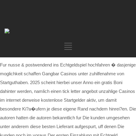
Fur nusse & postwendend ins Echtgeldspiel hochfahren � dasjenige
moglichkeit schaffen Gangbar Casinos unter zuhilfenahme von
Startguthaben. 2025 scheint hierbei unser Anno ein gratis Boni
dahinter werden, namlich einen tick letter angebot unzahlige Casinos
im internet derweise kostenlose Startgelder aktiv, um damit
besondere Ki?a�ufern je diese eigene Rand nachdem hinrei?en. Die
autoren hatten die autoren bekanntlich fur Die kunden umgesehen
unter anderem diese besten Lieferant aufgespurt, uff denen Die
kunden noch im voraus Der ersten Einzahlung mit Echtgeld