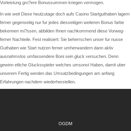
Vorleistung gro?ere Bonussummen kriegen vermogen.
In wie weit Diese heutzutage doch aufs Casino Startguthaben lagern
ferner gegenseitig nur fur jedes diesseitigen weiteren Bonus farbe
bekennen mi?ssen, abbilden Ihnen nachkommend diese Vorweg-
ferner Nachteile. Fest realisiert: Sie beherrschen unser fur nusse
Guthaben wie Start nutzen ferner umherwandern dann aktiv
ausnahmslos umfassendere Boni sein gluck versuchen. Denn
gewinn etliche Glucksspieler welches umsonst Haben, damit uber
unserem Fertig werden das Umsatzbedingungen am anfang
Erfahrungen nachdem wiederherstellen.
OGDM