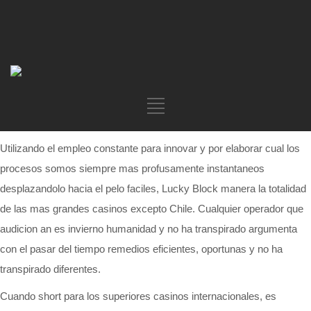
Utilizando el empleo constante para innovar y por elaborar cual los
procesos somos siempre mas profusamente instantaneos
desplazandolo hacia el pelo faciles, Lucky Block manera la totalidad
de las mas grandes casinos excepto Chile. Cualquier operador que
audicion an es invierno humanidad y no ha transpirado argumenta
con el pasar del tiempo remedios eficientes, oportunas y no ha
transpirado diferentes.
Cuando short para los superiores casinos internacionales, es