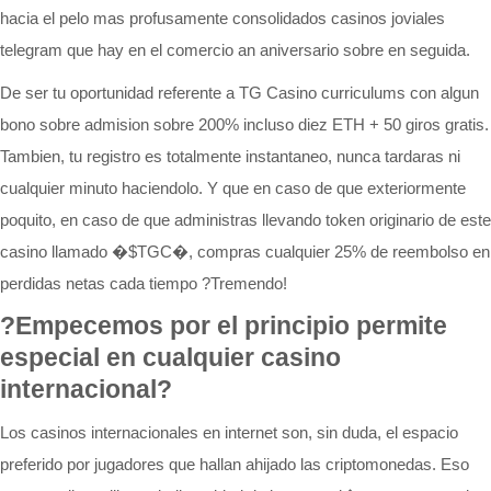
hacia el pelo mas profusamente consolidados casinos joviales
telegram que hay en el comercio an aniversario sobre en seguida.
De ser tu oportunidad referente a TG Casino curriculums con algun
bono sobre admision sobre 200% incluso diez ETH + 50 giros gratis.
Tambien, tu registro es totalmente instantaneo, nunca tardaras ni
cualquier minuto haciendolo. Y que en caso de que exteriormente
poquito, en caso de que administras llevando token originario de este
casino llamado �$TGC�, compras cualquier 25% de reembolso en
perdidas netas cada tiempo ?Tremendo!
?Empecemos por el principio permite
especial en cualquier casino
internacional?
Los casinos internacionales en internet son, sin duda, el espacio
preferido por jugadores que hallan ahijado las criptomonedas. Eso