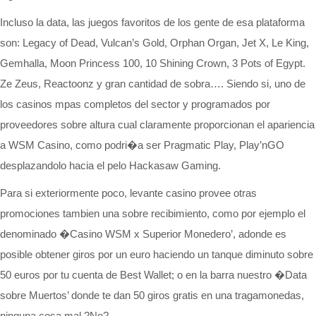
Incluso la data, las juegos favoritos de los gente de esa plataforma
son: Legacy of Dead, Vulcan’s Gold, Orphan Organ, Jet X, Le King,
Gemhalla, Moon Princess 100, 10 Shining Crown, 3 Pots of Egypt.
Ze Zeus, Reactoonz y gran cantidad de sobra…. Siendo si, uno de
los casinos mpas completos del sector y programados por
proveedores sobre altura cual claramente proporcionan el apariencia
a WSM Casino, como podri�a ser Pragmatic Play, Play’nGO
desplazandolo hacia el pelo Hackasaw Gaming.
Para si exteriormente poco, levante casino provee otras
promociones tambien una sobre recibimiento, como por ejemplo el
denominado �Casino WSM x Superior Monedero’, adonde es
posible obtener giros por un euro haciendo un tanque diminuto sobre
50 euros por tu cuenta de Best Wallet; o en la barra nuestro �Data
sobre Muertos’ donde te dan 50 giros gratis en una tragamonedas,
ninguna cosa mal ?No?