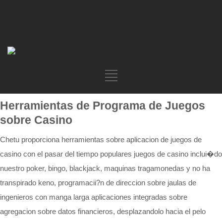
Herramientas de Programa de Juegos
sobre Casino
Chetu proporciona herramientas sobre aplicacion de juegos de
casino con el pasar del tiempo populares juegos de casino inclui�do
nuestro poker, bingo, blackjack, maquinas tragamonedas y no ha
transpirado keno, programacii?n de direccion sobre jaulas de
ingenieros con manga larga aplicaciones integradas sobre
agregacion sobre datos financieros, desplazandolo hacia el pelo