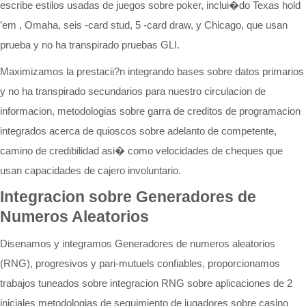
escribe estilos usadas de juegos sobre poker, inclui�do Texas hold
’em , Omaha, seis -card stud, 5 -card draw, y Chicago, que usan
prueba y no ha transpirado pruebas GLI.
Maximizamos la prestacii?n integrando bases sobre datos primarios
y no ha transpirado secundarios para nuestro circulacion de
informacion, metodologias sobre garra de creditos de programacion
integrados acerca de quioscos sobre adelanto de competente,
camino de credibilidad asi� como velocidades de cheques que
usan capacidades de cajero involuntario.
Integracion sobre Generadores de
Numeros Aleatorios
Disenamos y integramos Generadores de numeros aleatorios
(RNG), progresivos y pari-mutuels confiables, proporcionamos
trabajos tuneados sobre integracion RNG sobre aplicaciones de 2
iniciales metodologias de seguimiento de jugadores sobre casino