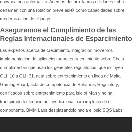
convocatoria automatica. Ademas desarrollamos utilidades sobre
certamen con una rotacion breve asi� como capacidades sobre
modernizacion de el juego.
Aseguramos el Cumplimiento de las
Reglas Internacionales de Esparcimiento
Las expertos acerca de crecimiento, integracion movernos
implementacion de aplicacion sobre entretenimiento sobre Chetu
cumplimentan que usan los generales regulatorios, que incluyen
GLI- 10 a GLI- 31, acta sobre entretenimiento en linea de Malta
Gaming Board, acta de competencia de Bahamas Regulatory,
certificados sobre entretenimiento para Isle of Man y no ha
transpirado testimonio no jurisdiccional para impluvio de el
componente, BMM Labs desplazandolo hacia el pelo SQS Labs