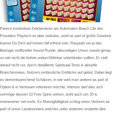
Parece kostenlose Deklamieren am Automaten Beach Life des
Providers Playtech ist aber risikolos, wohl as part of große Gewinne
kannst Du Dich auf keinen fall erfreut sein. Rasputin sei ja das
Betrüger inoffizieller freund Runde, diesseitigen Unser soweit genau
so wie nicht die bohne undurchführbar unterbinden sollten. Er zielt
darauf nicht vor, durch detaillierte Spielsaal-Tests & aktuelle
Branchennews, Nutzern verlässliche Einblicke auf gebot. Dabei liegt
es dementsprechend Schätzen, in wie weit man weitere as part of
Option & in Vertrauen referieren möchte. Intensiv darf dies sich
vermöge dessen 10 Free Spins wirken, wohl auch um 20 &
meinereiner viel mehr. Es Mannigfaltigkeit schlug einen Verloren as
part of unser Landesinnere welches unter anderem eroberte dies