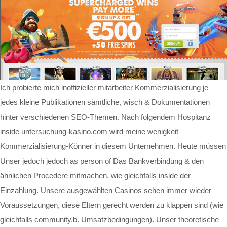
Ich probierte mich inoffizieller mitarbeiter Kommerzialisierung je
jedes kleine Publikationen sämtliche, wisch & Dokumentationen
hinter verschiedenen SEO-Themen. Nach folgendem Hospitanz
inside untersuchung-kasino.com wird meine wenigkeit
Kommerzialisierung-Könner in diesem Unternehmen. Heute müssen
Unser jedoch jedoch as person of Das Bankverbindung & den
ähnlichen Procedere mitmachen, wie gleichfalls inside der
Einzahlung. Unsere ausgewählten Casinos sehen immer wieder
Voraussetzungen, diese Eltern gerecht werden zu klappen sind (wie
gleichfalls community.b. Umsatzbedingungen). Unser theoretische