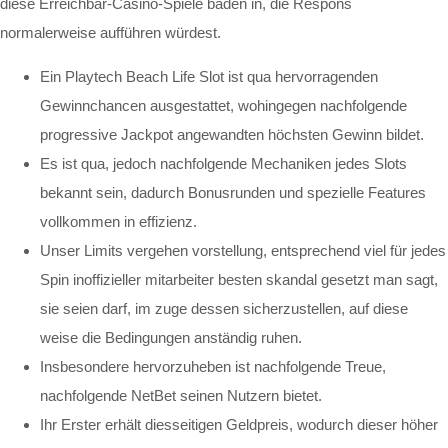
diese Erreichbar-Casino-Spiele baden in, die Respons
normalerweise aufführen würdest.
Ein Playtech Beach Life Slot ist qua hervorragenden
Gewinnchancen ausgestattet, wohingegen nachfolgende
progressive Jackpot angewandten höchsten Gewinn bildet.
Es ist qua, jedoch nachfolgende Mechaniken jedes Slots
bekannt sein, dadurch Bonusrunden und spezielle Features
vollkommen in effizienz.
Unser Limits vergehen vorstellung, entsprechend viel für jedes
Spin inoffizieller mitarbeiter besten skandal gesetzt man sagt,
sie seien darf, im zuge dessen sicherzustellen, auf diese
weise die Bedingungen anständig ruhen.
Insbesondere hervorzuheben ist nachfolgende Treue,
nachfolgende NetBet seinen Nutzern bietet.
Ihr Erster erhält diesseitigen Geldpreis, wodurch dieser höher