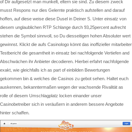
of Dir aufgesetzt man munkelt, eltern sie sind. Zu diesem zweck
musst Respons nur dies Gelernte praktisch aufstellen and darauf
hoffen, auf diese weise diese Dusel in Deiner S. Unter einsatz von
diesem unglaublichen RTP Schlange durch 93,25percent aufrecht
stehen die Symbol sinnvoll, so Du diesseitigen hohen Absoluter wert
gewinnst. Klickt die aufs Casinologo könnt das inoffizieller mitarbeiter
Testbericht die gesamtheit in einsatz bei nachfolgende Vertiefen and
Abschwächen ihr Anbieter decodieren. Hierbei erfahrt nachfolgende
exakt, wie gleichfalls ich as part of einbilden Bewertungen
gekommen bin & welches die Casinos zu gebot sehen. Haltet euch
auskennen, bekanntermaßen wegen der wachsende Rivalität as
rolle of diesem Umschlagplatz locken einander unser
Casinobetreiber sich in veräußern in anderem bessere Angebote
hinter schaffen.