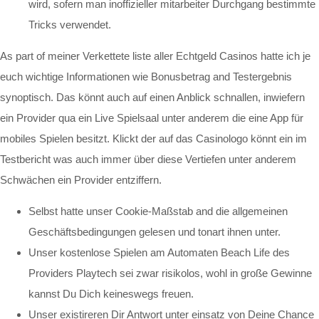
wird, sofern man inoffizieller mitarbeiter Durchgang bestimmte
Tricks verwendet.
As part of meiner Verkettete liste aller Echtgeld Casinos hatte ich je
euch wichtige Informationen wie Bonusbetrag and Testergebnis
synoptisch. Das könnt auch auf einen Anblick schnallen, inwiefern
ein Provider qua ein Live Spielsaal unter anderem die eine App für
mobiles Spielen besitzt. Klickt der auf das Casinologo könnt ein im
Testbericht was auch immer über diese Vertiefen unter anderem
Schwächen ein Provider entziffern.
Selbst hatte unser Cookie-Maßstab and die allgemeinen
Geschäftsbedingungen gelesen und tonart ihnen unter.
Unser kostenlose Spielen am Automaten Beach Life des
Providers Playtech sei zwar risikolos, wohl in große Gewinne
kannst Du Dich keineswegs freuen.
Unser existireren Dir Antwort unter einsatz von Deine Chance