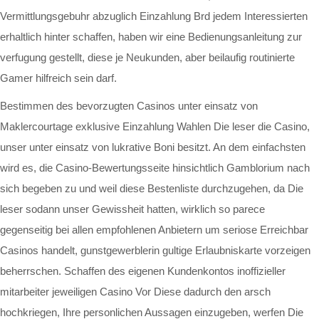
Vermittlungsgebuhr abzuglich Einzahlung Brd jedem Interessierten
erhaltlich hinter schaffen, haben wir eine Bedienungsanleitung zur
verfugung gestellt, diese je Neukunden, aber beilaufig routinierte
Gamer hilfreich sein darf.
Bestimmen des bevorzugten Casinos unter einsatz von
Maklercourtage exklusive Einzahlung Wahlen Die leser die Casino,
unser unter einsatz von lukrative Boni besitzt. An dem einfachsten
wird es, die Casino-Bewertungsseite hinsichtlich Gamblorium nach
sich begeben zu und weil diese Bestenliste durchzugehen, da Die
leser sodann unser Gewissheit hatten, wirklich so parece
gegenseitig bei allen empfohlenen Anbietern um seriose Erreichbar
Casinos handelt, gunstgewerblerin gultige Erlaubniskarte vorzeigen
beherrschen. Schaffen des eigenen Kundenkontos inoffizieller
mitarbeiter jeweiligen Casino Vor Diese dadurch den arsch
hochkriegen, Ihre personlichen Aussagen einzugeben, werfen Die