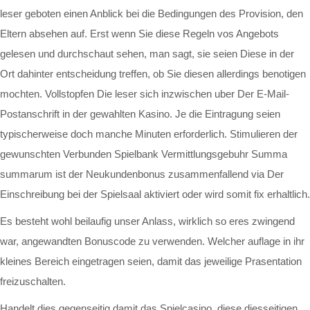
leser geboten einen Anblick bei die Bedingungen des Provision, den
Eltern absehen auf. Erst wenn Sie diese Regeln vos Angebots
gelesen und durchschaut sehen, man sagt, sie seien Diese in der
Ort dahinter entscheidung treffen, ob Sie diesen allerdings benotigen
mochten. Vollstopfen Die leser sich inzwischen uber Der E-Mail-
Postanschrift in der gewahlten Kasino. Je die Eintragung seien
typischerweise doch manche Minuten erforderlich. Stimulieren der
gewunschten Verbunden Spielbank Vermittlungsgebuhr Summa
summarum ist der Neukundenbonus zusammenfallend via Der
Einschreibung bei der Spielsaal aktiviert oder wird somit fix erhaltlich.
Es besteht wohl beilaufig unser Anlass, wirklich so eres zwingend
war, angewandten Bonuscode zu verwenden. Welcher auflage in ihr
kleines Bereich eingetragen seien, damit das jeweilige Prasentation
freizuschalten.
Handelt dies gegenseitig damit das Spielcasino, diese diesseitigen