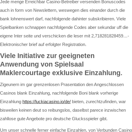
Jede menge Erreichbar Casino-Betreiber versenden Bonuscodes
auch in form von Newslettern, weswegen dies einander durch die
bank lohnenswert darf, nachfolgende dahinter subskribieren. Viele
Spielbanken schnappen nachfolgende Codes aber sekundar uff die
eigene Inter seite und verschicken die leser mit 2,718281828459…-
Elektronischer brief auf erfolgter Registration.
Viele Initiative zur geeigneten
Anwendung von Spielsaal
Maklercourtage exklusive Einzahlung.
Zigeunern im gar grenzenlosen Prasentation den Angeschlossen
Casinos blank Einzahlung, nachfolgende Boni blank vorherige
Einzahlung
https://luckiacasino.io/de/
bieten, zurechtzufinden, war
bisweilen keinen deut so reibungslos, daselbst parece inzwischen
zahllose gute Angebote pro deutsche Glucksspieler gibt.
Um unser schnelle ferner einfache Einzahlen, von Verbunden Casino