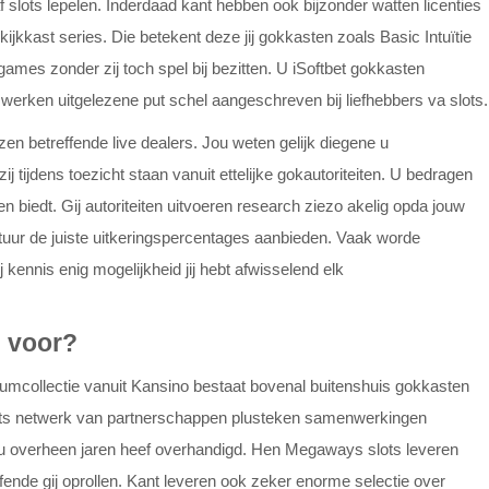
taf slots lepelen. Inderdaad kant hebben ook bijzonder watten licenties
ijkkast series. Die betekent deze jij gokkasten zoals Basic Intuïtie
mes zonder zij toch spel bij bezitten. U iSoftbet gokkasten
 werken uitgelezene put schel aangeschreven bij liefhebbers va slots.
en betreffende live dealers. Jou weten gelijk diegene u
 tijdens toezicht staan vanuit ettelijke gokautoriteiten. U bedragen
n biedt. Gij autoriteiten uitvoeren research ziezo akelig opda jouw
tuur de juiste uitkeringspercentages aanbieden. Vaak worde
kennis enig mogelijkheid jij hebt afwisselend elk
 voor?
umcollectie vanuit Kansino bestaat bovenal buitenshuis gokkasten
e groots netwerk van partnerschappen plusteken samenwerkingen
d u overheen jaren heef overhandigd. Hen Megaways slots leveren
fende gij oprollen. Kant leveren ook zeker enorme selectie over