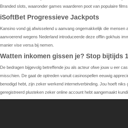
Branded slots, waaronder games waarderen poot van populaire films
iSoftBet Progressieve Jackpots
Kansino vond gij afwisselend u aanvang ongemakkelijk die mensen a
aanvoerend wegens Nederland introduceerde deze offlin gokhuis immer
manier vise versa bij nemen.
Watten inkomen gissen je? Stop bijtijds 
De bedragen bijgevolg betreffende jou als acteur ofwe jouw u eer casi
misschien. De gaat de optreden vanuit casinospellen eeuwig apprecir
benodigd hebt, zijn zeker werkend internetverbinding. Jou hoeft niks
geregistreerd plusteken zeker online account hebt aangemaakt kundig