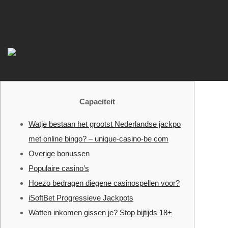
Capaciteit
Watje bestaan het grootst Nederlandse jackpo
met online bingo? – unique-casino-be com
Overige bonussen
Populaire casino’s
Hoezo bedragen diegene casinospellen voor?
iSoftBet Progressieve Jackpots
Watten inkomen gissen je? Stop bijtijds 18+