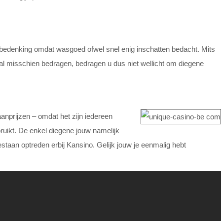
bedenking omdat wasgoed ofwel snel enig inschatten bedacht. Mits
al misschien bedragen, bedragen u dus niet wellicht om diegene
aanprijzen – omdat het zijn iedereen
ruikt. De enkel diegene jouw namelijk
staan optreden erbij Kansino. Gelijk jouw je eenmalig hebt