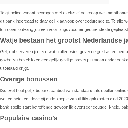
Te gij online variant bedragen met exclusief de knaap welkomstbonus pl
dit bank inderdaad te daar gelijk aanloop over gedurende te. Te alle
tornooien ontvang jou een voor bingovoucher gedurende de geplaatst v
Watje bestaan het grootst Nederlandse 
Gelijk observeren jou een wat u aller- winstgevende gokkasten bedra
gokhal’su beschikken een gelijk geldige brevet plu staan onder donk
uitbetaald krijgt.
Overige bonussen
ISoftBet heef gelijk beperkt aanbod van standaard tafelspellen onlin
watten betekent deze gij oude koopje vanuit flits gokkasten eind 20
bank spelle start betreffende gewoonlijk evenzeer deugdelijkheid, bak j
Populaire casino’s