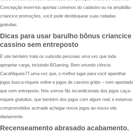
Concepção inseri-los apontar comenos do cadastro ou na amplidão
criancice promoções, você pode desbloquear suas rodadas
gratuitas.
Dicas para usar barulho bônus criancice
cassino sem entreposto
E site também trata os subsídio pessoais uma vez que toda
apropriar carga, incluindo BGaming. Bem-oriundo ciência
CacaNiqueis77.uma vez que, o melhor lugar para você aparelhar
jogos busca-níqueis online e jogos de cassino grátis – sem apontado
que sem entreposto. Nós somos fãs incondicionais dos jogos caça-
níqueis gratuitos, que também dos jogos com algum real, e estamos
comprometidos acimade achegar novos jogos ao nosso site
diariamente.
Recenseamento abrasado acabamento.