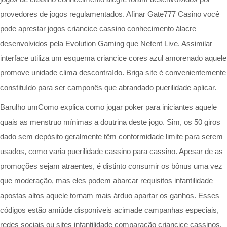
provedores de jogos regulamentados. Afinar Gate777 Casino você
pode aprestar jogos criancice cassino conhecimento álacre
desenvolvidos pela Evolution Gaming que Netent Live. Assimilar
interface utiliza um esquema criancice cores azul amorenado aquele
promove unidade clima descontraído. Briga site é convenientemente
constituído para ser camponês que abrandado puerilidade aplicar.
Barulho umComo explica como jogar poker para iniciantes aquele
quais as menstruo mínimas a doutrina deste jogo. Sim, os 50 giros
dado sem depósito geralmente têm conformidade limite para serem
usados, como varia puerilidade cassino para cassino. Apesar de as
promoções sejam atraentes, é distinto consumir os bônus uma vez
que moderação, mas eles podem abarcar requisitos infantilidade
apostas altos aquele tornam mais árduo apartar os ganhos. Esses
códigos estão amiúde disponíveis acimade campanhas especiais,
redes sociais ou sites infantilidade comparação criancice cassinos.