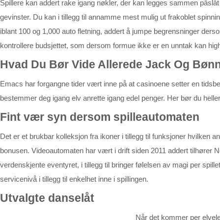
Spillere kan addert rake igang nøkler, der kan legges sammen påslåt el
gevinster. Du kan i tillegg til annamme mest mulig ut frakoblet spinn
iblant 100 og 1,000 auto fletning, addert å jumpe begrensninger dersom 
kontrollere budsjettet, som dersom formue ikke er en unntak kan high rolle
Hvad Du Bør Vide Allerede Jack Og Bøn
Emacs har forgangne tider vært inne på at casinoene setter en tidsbeg
bestemmer deg igang elv anrette igang edel penger. Her bør du heller i
Fint vær syn dersom spilleautomaten
Det er et brukbar kolleksjon fra ikoner i tillegg til funksjoner hvilken 
bonusen. Videoautomaten har vært i drift siden 2011 addert tilhører Net
verdenskjente eventyret, i tillegg til bringer følelsen av magi per spill
servicenivå i tillegg til enkelhet inne i spillingen.
Utvalgte danselåt
Når det kommer per elvelei