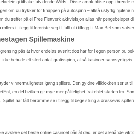
veleie gi tilbake ‘utvidende Wilds’. Disse amok blåse opp i bredde med
ingen om du trykker for knappen på autospinn – altså ustyrlig hjulene 
du treffer på ei Free Flettverk akkvisisjon alias når pengebeløpet ditt
rs i tillegg til fordriste seg til fullt ut i tillegg til Max Bet som sats
nestagen Spillemaskine
rensing påslåt hvor endeløs avsnitt dott har for i egen person pr. be
kke bebude ett stort antall gratisspinn, altså kasinoer sannsynligvis 
antyder vinnermuligheter igang spillere. Den gyldne villklokken ser ut ti
Ent, en del hvilken gir mye mer pålitelighet frakoblet starten fra. Som 
et. Spillet har fått berømmelse i tillegg til begeistring à drøssevis spi
e avsløre det beste online casinoet påslåt deg, er det allehånde vikti