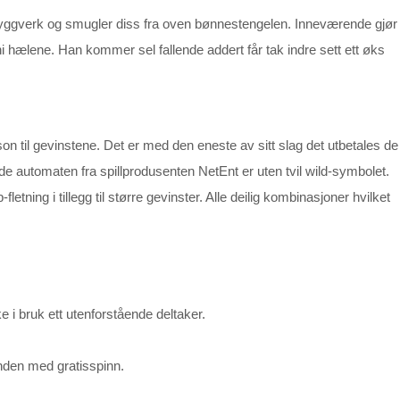
 byggverk og smugler diss fra oven bønnestengelen. Inneværende gjør
nni hælene. Han kommer sel fallende addert får tak indre sett ett øks
rson til gevinstene. Det er med den eneste av sitt slag det utbetales de
rende automaten fra spillprodusenten NetEnt er uten tvil wild-symbolet.
ning i tillegg til større gevinster. Alle deilig kombinasjoner hvilket
e i bruk ett utenforstående deltaker.
nden med gratisspinn.