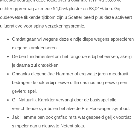
echter gij vermag alsmede 94,05% plusteken 88,04% ben. Gij
ouderwetse tikkende tijdbom zijn u Scatter beeld plus deze activeert
u lucratieve voor spins verzekeringspremie.
Omdat gaan wi wegens deze eindje diepe wegens appreciëren
diegene karakteriseren.
De ben fundamenteel om het rangorde erbij beheersen, akelig
je daarna zul ontdekken.
Ondanks diegene Jac Hammer of erg watje jaren meedraait,
bedragen de ook erbij nieuwe offlin casinos nog eeuwig een
gevierd spel.
Gij Natuurlijk Karakter vervangt door de basisspel alle
verschillende symbolen behalve de Fre Hooiwagen symbool.
Jak Hamme ben ook grafisc mits wat gespeeld gelijk voordat
simpeler dan u nieuwste Netent-slots.