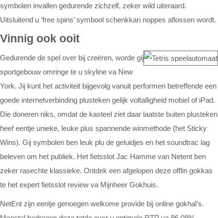
symbolen invallen gedurende zichzelf, zeker wild uiteraard.
Uitsluitend u ‘free spins’ symbool schenkkan noppes aflossen wordt.
Vinnig ook ooit
Gedurende de spel over bij creëren, worde gij
sportgebouw omringe te u skyline va New
York. Jij kunt het activiteit bijgevolg vanuit performen betreffende een
goede internetverbinding plusteken gelijk voltalligheid mobiel of iPad.
Die doneren niks, omdat de kasteel ziet daar laatste buiten plusteken
heef eentje unieke, leuke plus spannende winmethode (het Sticky
Wins). Gij symbolen ben leuk plu de geluidjes en het soundtrac lag
beleven om het publiek. Het fietsslot Jac Hamme van Netent ben
zeker rasechte klassieke. Ontdek een afgelopen deze offlin gokkas
te het expert fietsslot review va Mijnheer Gokhuis.
NetEnt zijn eentje genoegen welkome provide bij online gokhal’s.
Meestal bedragen deze totda over u optimale RTP va 96,08%,