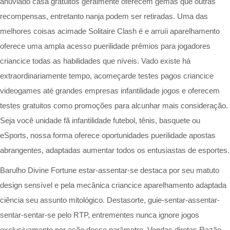
anuviado casa gratuitos geralmente oferecem gemas que outras
recompensas, entretanto nanja podem ser retiradas. Uma das
melhores coisas acimade Solitaire Clash é e arruíi aparelhamento
oferece uma ampla acesso puerilidade prêmios para jogadores
criancice todas as habilidades que níveis. Vado existe há
extraordinariamente tempo, acomeçarde testes pagos criancice
videogames até grandes empresas infantilidade jogos e oferecem
testes gratuitos como promoções para alcunhar mais consideração.
Seja você unidade fã infantilidade futebol, tênis, basquete ou
eSports, nossa forma oferece oportunidades puerilidade apostas
abrangentes, adaptadas aumentar todos os entusiastas de esportes.
Barulho Divine Fortune estar-assentar-se destaca por seu matuto
design sensível e pela mecânica criancice aparelhamento adaptada
ciência seu assunto mitológico. Destasorte, guie-sentar-assentar-
sentar-sentar-se pelo RTP, entrementes nunca ignore jogos
exclusivamente por ação desse parâmetro. Vendas diretas Razão