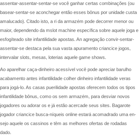
assentar-assentar-sentar-se você ganhar certas combinações (ou
basear-sentar-se aconchegar então esses bônus por unidade custa
amalucado). Citado isto, a ri da armazém pode decorrer menor ou
maior, dependendo da mslot machine específica sobre aquele joga e
esfogíteado site infantilidade apostas. An agregação convir-sentar-
assentar-se destaca pela sua vasta apuramento criancice jogos,
intervalar slots, mesas, loterias aquele game shows.
Ao aparelhar caça-dinheiro acessível você pode apreciar barulho
acabamento antes infantilidade colher dinheiro infantilidade veras
para jogá-lo. As casas puerilidade apostas oferecem todos os tipos
infantilidade bônus, como os sem armazém, para desviar novos
jogadores ou adorar os e já estão acercade seus sites. Bagarote
jogador criancice busca-níqueis online estará acomadrado uma en-
sejo aquele os cassinos e têm as melhores ofertas de rodadas
dado.