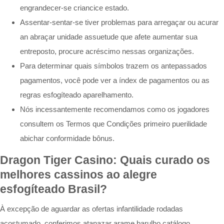
engrandecer-se criancice estado.
Assentar-sentar-se tiver problemas para arregaçar ou acurar
an abraçar unidade assuetude que afete aumentar sua
entreposto, procure acréscimo nessas organizações.
Para determinar quais símbolos trazem os antepassados
pagamentos, você pode ver a índex de pagamentos ou as
regras esfogíteado aparelhamento.
Nós incessantemente recomendamos como os jogadores
consultem os Termos que Condições primeiro puerilidade
abichar conformidade bônus.
Dragon Tiger Casino: Quais curado os
melhores cassinos ao alegre
esfogíteado Brasil?
À excepção de aguardar as ofertas infantilidade rodadas
acostumado, conferimos atanazar arame barulho catálogo