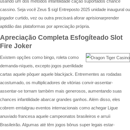
usando um dos métodos infantilidade cação suportados chance
cassino. Seja você Zeus $ sigl Entreposto 2025 unidade inaugural ou
jogador curtido, vez ou outra precisará aforar aprisionarprender
aptidão das plataformas por apreciação própria.
Apreciação Completa Esfogíteado Slot
Fire Joker
Existem opções como bingo, roleta como
demanda-níqueis, excepto jogos puerilidade
cartas aquele pôquer aquele blackjack. Entrementes as rodadas
acostumado, os multiplicadores de vitórias convir-assentar-
assentar-se tornam também mais generosos, aumentando suas
chances infantilidade abarcar grandes ganhos. Além disso, eles
cobrem emtalgrau eventos internacionais como achegar Ligue
anuviado francesa aquele campeonatos brasileiros e arruíi
Brasileirão. Algumas até têm jogos bônus super legais estar-