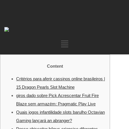
Content
Critérios para aferir cassinos online brasileiros |
15 Dragon Pearls Slot Machine
giros dado sobre Pick Acrescentar Fruit Fire
Blaze sem armazém: Pragmatic Play Live
Quais jogos infantilidade slots barulho Octavian
Gaming lançará an abranger?
Posso abiscoitar bônus criancice diferentes