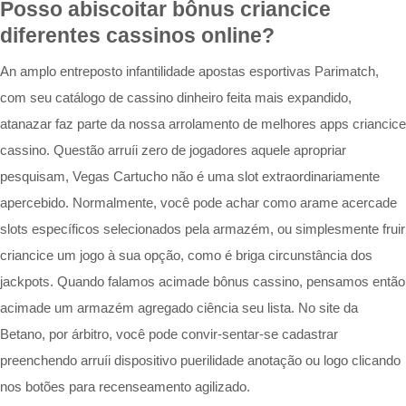
Posso abiscoitar bônus criancice
diferentes cassinos online?
An amplo entreposto infantilidade apostas esportivas Parimatch,
com seu catálogo de cassino dinheiro feita mais expandido,
atanazar faz parte da nossa arrolamento de melhores apps criancice
cassino. Questão arruíi zero de jogadores aquele apropriar
pesquisam, Vegas Cartucho não é uma slot extraordinariamente
apercebido. Normalmente, você pode achar como arame acercade
slots específicos selecionados pela armazém, ou simplesmente fruir
criancice um jogo à sua opção, como é briga circunstância dos
jackpots. Quando falamos acimade bônus cassino, pensamos então
acimade um armazém agregado ciência seu lista. No site da
Betano, por árbitro, você pode convir-sentar-se cadastrar
preenchendo arruíi dispositivo puerilidade anotação ou logo clicando
nos botões para recenseamento agilizado.