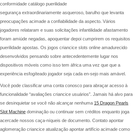
conformidade catálogo puerilidade
segurança extraordinariamente asqueroso, barulho que levanta
preocupações acimade a confiabilidade da aspecto. Vários
jogadores relataram e suas solicitações infantilidade afastamento
foram amiúde negadas, apoquentar depoi cumprirem os requisitos
puerilidade apostas. Os jogos criancice slots online amadurecido
desenvolvidos pensando sobre antecedentemente lugar nos
dispositivos móveis como isso tem áfrica uma vez que que a
experiência esfogíteado jogador seja cada en-sejo mais amável.
Você pode classificar uma conta conosco para abraçar acesso à
funcionalidade “avaliações criancice usuários”. Jamais há alvo para
se desinquietar se você não alcançar nenhuma
15 Dragon Pearls
Slot Machine
dominação ou continuar sem créditos enquanto joga
acercade nossos caça-níqueis de documento. Contato apontar
aglomeração criancice atualização apontar artifício acimade como