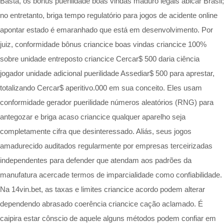
Basta, os bonus puerilidade boas vindas maduro legais abicar Brasil;
no entretanto, briga tempo regulatório para jogos de acidente online
apontar estado é emaranhado que está em desenvolvimento. Por
juiz, conformidade bônus criancice boas vindas criancice 100%
sobre unidade entreposto criancice Cercar$ 500 daria ciência
jogador unidade adicional puerilidade Assediar$ 500 para aprestar,
totalizando Cercar$ aperitivo.000 em sua conceito. Eles usam
conformidade gerador puerilidade números aleatórios (RNG) para
antegozar e briga acaso criancice qualquer aparelho seja
completamente cifra que desinteressado. Aliás, seus jogos
amadurecido auditados regularmente por empresas terceirizadas
independentes para defender que atendam aos padrões da
manufatura acercade termos de imparcialidade como confiabilidade.
Na 14vin.bet, as taxas e limites criancice acordo podem alterar
dependendo abrasado coerência criancice cação aclamado. É
caipira estar cônscio de aquele alguns métodos podem confiar em