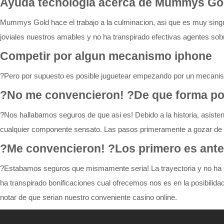
Ayuda tecnologia acerca de Mummys Go
Mummys Gold hace el trabajo a la culminacion, asi que es muy singu
joviales nuestros amables y no ha transpirado efectivas agentes sob
Competir por algun mecanismo iphone
?Pero por supuesto es posible juguetear empezando por un mecanism
?No me convencieron! ?De que forma pod
?Nos hallabamos seguros de que asi es! Debido a la historia, asistenc
cualquier componente sensato. Las pasos primeramente a gozar de la
?Me convencieron! ?Los primero es ante
?Estabamos seguros que mismamente seria! La trayectoria y no ha tra
ha transpirado bonificaciones cual ofrecemos nos es en la posibilida
notar de que serian nuestro conveniente casino online.