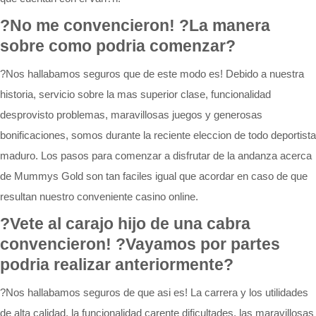
?No me convencieron! ?La manera
sobre como podria comenzar?
?Nos hallabamos seguros que de este modo es! Debido a nuestra
historia, servicio sobre la mas superior clase, funcionalidad
desprovisto problemas, maravillosas juegos y generosas
bonificaciones, somos durante la reciente eleccion de todo deportista
maduro. Los pasos para comenzar a disfrutar de la andanza acerca
de Mummys Gold son tan faciles igual que acordar en caso de que
resultan nuestro conveniente casino online.
?Vete al carajo hijo de una cabra
convencieron! ?Vayamos por partes
podria realizar anteriormente?
?Nos hallabamos seguros de que asi es! La carrera y los utilidades
de alta calidad, la funcionalidad carente dificultades, las maravillosas