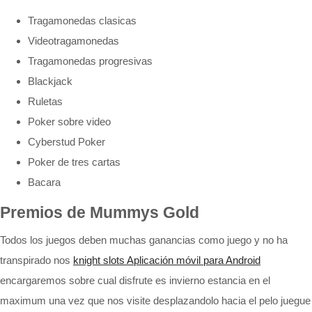
Tragamonedas clasicas
Videotragamonedas
Tragamonedas progresivas
Blackjack
Ruletas
Poker sobre video
Cyberstud Poker
Poker de tres cartas
Bacara
Premios de Mummys Gold
Todos los juegos deben muchas ganancias como juego y no ha
transpirado nos
knight slots Aplicación móvil para Android
encargaremos sobre cual disfrute es invierno estancia en el
maximum una vez que nos visite desplazandolo hacia el pelo juegue