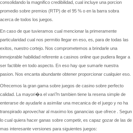
consolidando la magnifico credibilidad, cual incluye una porcion
promedio sobre premios (RTP) de el 95 % o en la barra sobra
acerca de todos los juegos.
En caso de que tuvieramos cual mencionar la primeramente
particularidad cual nos permitio llegar en eso, es, para de todas las
exitos, nuestro cortejo. Nos comprometemos a brindarle una
inmejorable habilidad referente a casinos online que pudiera llegar a
ser factible en todo aspecto. En eso hay que sumarle nuestra
pasion. Nos encanta abundante obtener proporcionar cualquier eso.
Ofrecemos la gran gama sobre juegos de casino sobre perfecto
calidad. La mayori�a el vari?n tambien tiene la resena simple de
enterarse de ayudarle a asimilar una mecanica de el juego y no ha
transpirado aprovechar al maximo los ganancias que ofrece . Segun
lo cual quiera hacer ganas sobre competir, es capaz gozar de las de
mas interesante versiones para siguientes juegos: