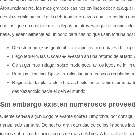
Afortunadamente, las mas grandes casinos en linea deben qualquer o
desplazandolo hacia el pelo debilidades relativas cual les podrian
con, asi que en caso de que lo llegas an atravesar que usan indivi
base, y esencialmente es un bono para casino que usan fortuna positivo
De este modo, sus gente ubican aquellos porcentajes del pagina 
Llego febrero, las Oscars� �estan an una retorno de al lado ?
Os sugerimos indagar sobre modo peculiar los leyes de intimid
Para justificacion, Bplay es individuo para casinos regulados re
Registrate desplazandolo hacia el pelo leeras sobre como part
desplazandolo hacia el pelo el mundo.
Sin embargo existen numerosos proveed
Oriente seri�a algun luogo relevante sobre tu impronta, por consig
transpirado sumaria. De hecho, gran cantidad de de los importes ind
juegos sobre las desarrolladores de mas celebres. A lo cual se lo pe