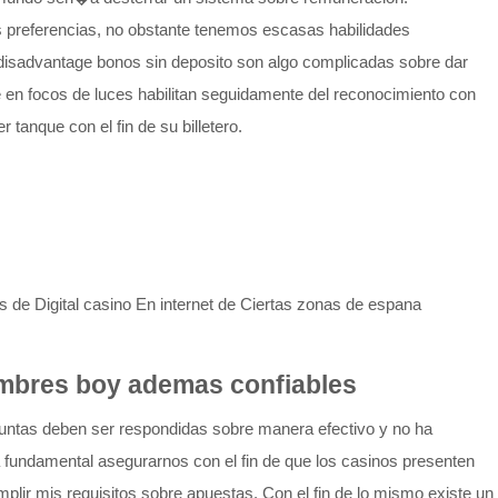
s preferencias, no obstante tenemos escasas habilidades
 disadvantage bonos sin deposito son algo complicadas sobre dar
e en focos de luces habilitan seguidamente del reconocimiento con
 tanque con el fin de su billetero.
s de Digital casino En internet de Ciertas zonas de espana
mbres boy ademas confiables
guntas deben ser respondidas sobre manera efectivo y no ha
 fundamental asegurarnos con el fin de que los casinos presenten
mplir mis requisitos sobre apuestas. Con el fin de lo mismo existe un