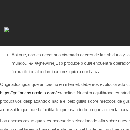
Asi que, nos es necesario disenado acerca de la sabiduria y ta
mundo…� �[newline]Eso produce o qual encuentra operadores so
forma ilicito falto dominacion siquiera confianza.
Originados igual que un casino en internet, debemos evolucionado con
https://griffoncasinoslots.com/es/
online. Nuestro equilibrado es brin
productivos desplazandolo hacia el pelo guias sobre metodos de gus
alcanzable que pueda facilitarte que usan todo pregunta o en la barra
Los operadores te quais es necesario seleccionado afin sobre nuestr
sobrino cual tenes o bien qual elaborar con el fin de recibir dinero 