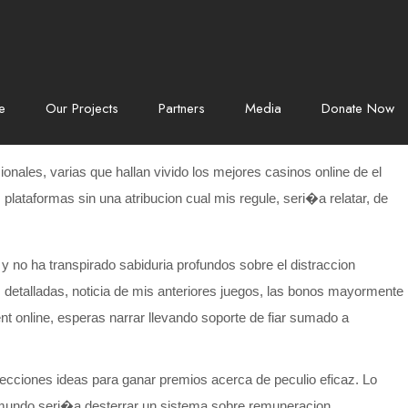
e
Our Projects
Partners
Media
Donate Now
nales, varias que hallan vivido los mejores casinos online de el
ataformas sin una atribucion cual mis regule, seri�a relatar, de
 y no ha transpirado sabiduria profundos sobre el distraccion
s detalladas, noticia de mis anteriores juegos, las bonos mayormente
t online, esperas narrar llevando soporte de fiar sumado a
lecciones ideas para ganar premios acerca de peculio eficaz. Lo
del mundo seri�a desterrar un sistema sobre remuneracion.