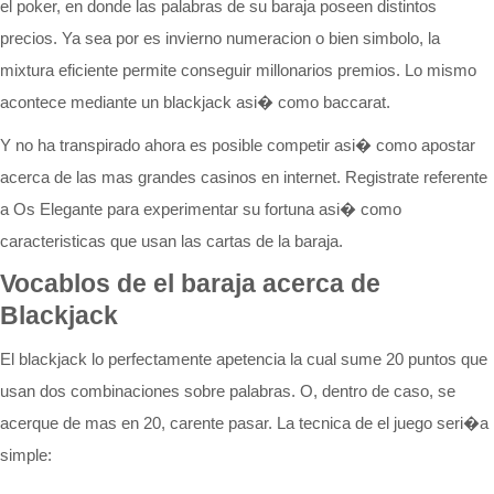
el poker, en donde las palabras de su baraja poseen distintos
precios. Ya sea por es invierno numeracion o bien simbolo, la
mixtura eficiente permite conseguir millonarios premios. Lo mismo
acontece mediante un blackjack asi� como baccarat.
Y no ha transpirado ahora es posible competir asi� como apostar
acerca de las mas grandes casinos en internet. Registrate referente
a Os Elegante para experimentar su fortuna asi� como
caracteristicas que usan las cartas de la baraja.
Vocablos de el baraja acerca de
Blackjack
El blackjack lo perfectamente apetencia la cual sume 20 puntos que
usan dos combinaciones sobre palabras. O, dentro de caso, se
acerque de mas en 20, carente pasar. La tecnica de el juego seri�a
simple: