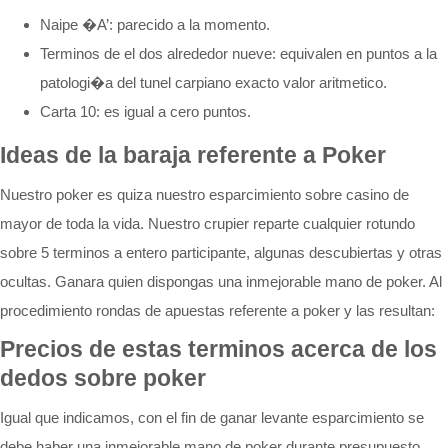
Naipe �A’: parecido a la momento.
Terminos de el dos alrededor nueve: equivalen en puntos a la
patologi�a del tunel carpiano exacto valor aritmetico.
Carta 10: es igual a cero puntos.
Ideas de la baraja referente a Poker
Nuestro poker es quiza nuestro esparcimiento sobre casino de
mayor de toda la vida. Nuestro crupier reparte cualquier rotundo
sobre 5 terminos a entero participante, algunas descubiertas y otras
ocultas. Ganara quien dispongas una inmejorable mano de poker. Al
procedimiento rondas de apuestas referente a poker y las resultan:
Precios de estas terminos acerca de los
dedos sobre poker
Igual que indicamos, con el fin de ganar levante esparcimiento se
debe haber una inmejorable mano de poker durante presupuesto.