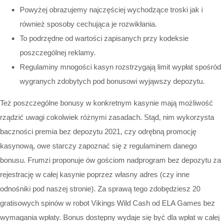
Powyżej obrazujemy najczęściej wychodzące troski jak i
również sposoby cechująca je rozwikłania.
To podrzędne od wartości zapisanych przy kodeksie
poszczególnej reklamy.
Regulaminy mnogości kasyn rozstrzygają limit wypłat spośród
wygranych zdobytych pod bonusowi wyjąwszy depozytu.
Też poszczególne bonusy w konkretnym kasynie mają możliwość
rządzić uwagi cokolwiek różnymi zasadach. Stąd, nim wykorzysta
baczności premia bez depozytu 2021, czy odrębną promocję
kasynową, owe starczy zapoznać się z regulaminem danego
bonusu. Frumzi proponuje ów gościom nadprogram bez depozytu za
rejestrację w całej kasynie poprzez własny adres (czy inne
odnośniki pod naszej stronie). Za sprawą tego zdobędziesz 20
gratisowych spinów w robot Vikings Wild Cash od ELA Games bez
wymagania wpłaty. Bonus dostępny wydaje się być dla wpłat w całej