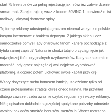
start 75 free spinów za pełną rejestrację jak i również zatwierdzenie
sms/e-mail. Zarejestruj się wraz z kodem 50VINCI1, potwierdź e-list
mailowy i aktywuj darmowe spiny.
Tę formę reklamy udostępniają graczom nieomal wszystkie polskie
kasyna internetowe z brakiem depozytu. Z jakiego sklepu lecz
samodzielnie pomysł, aby ofiarować fanom karierę pochodzące z
tytułu samej zapisu? Naturalnie chodzi tutaj o przyciągnięcie jak
największej ilości oryginalnych użytkowników. Kasyna znakomicie
mądrość, hdy gracz najczęściej woli najpierw wypróbować
platformę, a dopiero potem ulokować swoje kapitał przy grę.
Wzory dotyczące ruchu bonusem istnieją uzależnione tylko od
czasu profesjonalnej strategii określonego kasyna. Na przykład
dlatego zawsze trzeba uważnie czytać regulaminy i wzory reklamy.
Niżej opisałam dokładnie najczęściej spotykane potrzeby odnośnie
wypłaty nakładów spośród bonusów, metrów.in. Wager (potrzeba