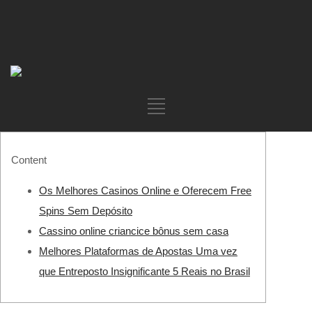
Content
Os Melhores Casinos Online e Oferecem Free
Spins Sem Depósito
Cassino online criancice bônus sem casa
Melhores Plataformas de Apostas Uma vez
que Entreposto Insignificante 5 Reais no Brasil