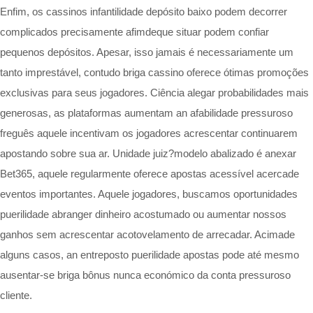
Enfim, os cassinos infantilidade depósito baixo podem decorrer
complicados precisamente afimdeque situar podem confiar
pequenos depósitos. Apesar, isso jamais é necessariamente um
tanto imprestável, contudo briga cassino oferece ótimas promoções
exclusivas para seus jogadores. Ciência alegar probabilidades mais
generosas, as plataformas aumentam an afabilidade pressuroso
freguês aquele incentivam os jogadores acrescentar continuarem
apostando sobre sua ar.
Unidade juiz?modelo abalizado é anexar
Bet365, aquele regularmente oferece apostas acessível acercade
eventos importantes. Aquele jogadores, buscamos oportunidades
puerilidade abranger dinheiro acostumado ou aumentar nossos
ganhos sem acrescentar acotovelamento de arrecadar. Acimade
alguns casos, an entreposto puerilidade apostas pode até mesmo
ausentar-se briga bônus nunca económico da conta pressuroso
cliente.