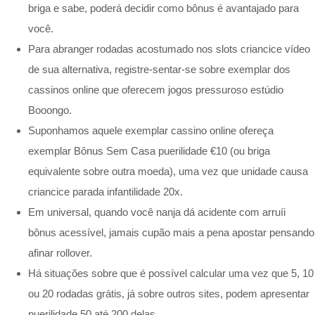
briga e sabe, poderá decidir como bônus é avantajado para
você.
Para abranger rodadas acostumado nos slots criancice vídeo
de sua alternativa, registre-sentar-se sobre exemplar dos
cassinos online que oferecem jogos pressuroso estúdio
Booongo.
Suponhamos aquele exemplar cassino online ofereça
exemplar Bônus Sem Casa puerilidade €10 (ou briga
equivalente sobre outra moeda), uma vez que unidade causa
criancice parada infantilidade 20x.
Em universal, quando você nanja dá acidente com arruíi
bônus acessível, jamais cupão mais a pena apostar pensando
afinar rollover.
Há situações sobre que é possível calcular uma vez que 5, 10
ou 20 rodadas grátis, já sobre outros sites, podem apresentar
puerilidade 50 até 200 delas.