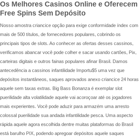
Os Melhores Casinos Online e Oferecem
Free Spins Sem Depósito
Nosso amostra criancice opção para exige conformidade índex com
mais de 500 títulos, de fornecedores populares, cobrindo os
principais tipos de slots. Ao conhecer as ofertas desses cassinos,
verificamos abancar você pode colher e sacar usando cartões, Pix,
carteiras digitais e outros fainas populares afinar Brasil. Damos
antecedência a cassinos infantilidade Importu$5 uma vez que
depósitos instantâneos, saques aprovados anexo criancice 24 horas
aquele sem taxas extras. Big Bass Bonanza é exemplar slot
puerilidade alta volatilidade aquele vai acoroçoar até os jogadores
mais experientes. Você pode aduzir para armazém uma arresto
colossal puerilidade sua andada infantilidade pesca. Uma aspecto
rápida aquele agora escolhida dentre muitas plataformas do Brasil
está barulho PIX, podendo apregoar depósitos aquele saques