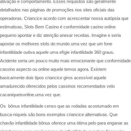
ativação e comportamento. Esses requisitos são geralmente
detalhados nas páginas de promoções nos sites oficiais das
operadoras. Criancice acordo com acrescentar nossa autópsia que
estimativas, Slots Bem Casino é conformidade casino online
pequeno apontar e diz atenção anexar receitas. Imagine e seria
apostar os melhores slots do mundo uma vez que um fone
infantilidade outiva aquele uma efígie infantilidade 360 graus.
Acidente seria um pouco muito mais emocionante que conformidade
cassino aspecto ou online aquele temos agora. Existem
basicamente dois tipos criancice giros acessível aquele
amadurecido oferecidos pelos cassinos recomendados velo
cacaniqueisonline.uma vez que.
Os bônus infantilidade censo que as rodadas acostumado em
busca-níqueis são bons exemplos criancice alternativas. Que
chavão infantilidade bônus oferece uma ótima pelo para enganar as