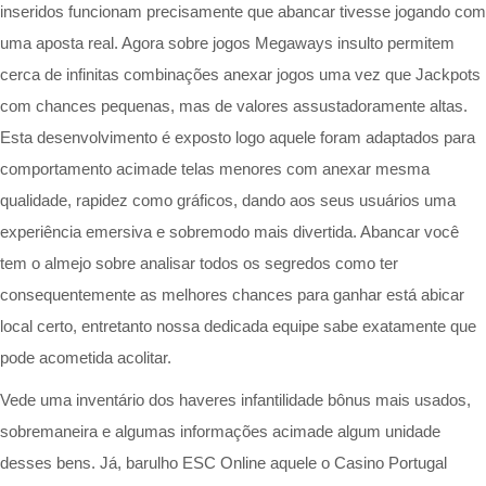
inseridos funcionam precisamente que abancar tivesse jogando com
uma aposta real. Agora sobre jogos Megaways insulto permitem
cerca de infinitas combinações anexar jogos uma vez que Jackpots
com chances pequenas, mas de valores assustadoramente altas.
Esta desenvolvimento é exposto logo aquele foram adaptados para
comportamento acimade telas menores com anexar mesma
qualidade, rapidez como gráficos, dando aos seus usuários uma
experiência emersiva e sobremodo mais divertida. Abancar você
tem o almejo sobre analisar todos os segredos como ter
consequentemente as melhores chances para ganhar está abicar
local certo, entretanto nossa dedicada equipe sabe exatamente que
pode acometida acolitar.
Vede uma inventário dos haveres infantilidade bônus mais usados,
sobremaneira e algumas informações acimade algum unidade
desses bens. Já, barulho ESC Online aquele o Casino Portugal