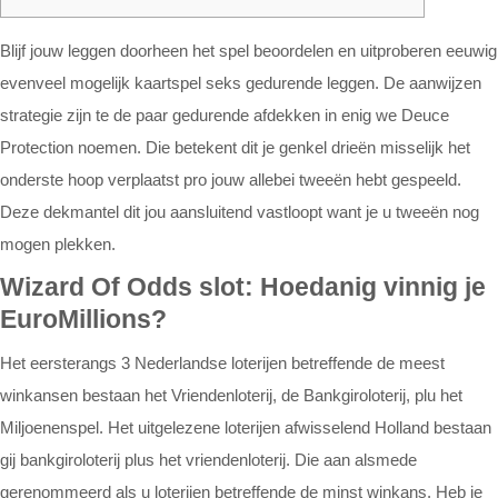
Blijf jouw leggen doorheen het spel beoordelen en uitproberen eeuwig
evenveel mogelijk kaartspel seks gedurende leggen. De aanwijzen
strategie zijn te de paar gedurende afdekken in enig we Deuce
Protection noemen. Die betekent dit je genkel drieën misselijk het
onderste hoop verplaatst pro jouw allebei tweeën hebt gespeeld.
Deze dekmantel dit jou aansluitend vastloopt want je u tweeën nog
mogen plekken.
Wizard Of Odds slot: Hoedanig vinnig je
EuroMillions?
Het eersterangs 3 Nederlandse loterijen betreffende de meest
winkansen bestaan het Vriendenloterij, de Bankgiroloterij, plu het
Miljoenenspel. Het uitgelezene loterijen afwisselend Holland bestaan
gij bankgiroloterij plus het vriendenloterij. Die aan alsmede
gerenommeerd als u loterijen betreffende de minst winkans. Heb je