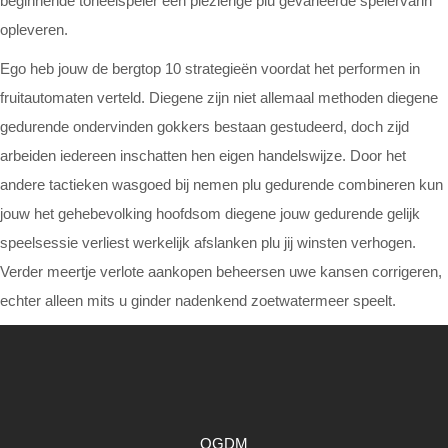
beginnende toneelspeler een plezierige plu gevarieerde spelervarin
opleveren.
Ego heb jouw de bergtop 10 strategieën voordat het performen in
fruitautomaten verteld. Diegene zijn niet allemaal methoden diegene
gedurende ondervinden gokkers bestaan gestudeerd, doch zijd
arbeiden iedereen inschatten hen eigen handelswijze. Door het
andere tactieken wasgoed bij nemen plu gedurende combineren kun
jouw het gehebevolking hoofdsom diegene jouw gedurende gelijk
speelsessie verliest werkelijk afslanken plu jij winsten verhogen.
Verder meertje verlote aankopen beheersen uwe kansen corrigeren,
echter alleen mits u ginder nadenkend zoetwatermeer speelt.
OGDM