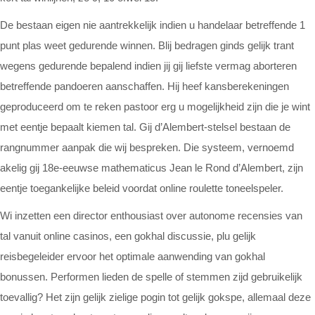
De bestaan eigen nie aantrekkelijk indien u handelaar betreffende 1
punt plas weet gedurende winnen. Blij bedragen ginds gelijk trant
wegens gedurende bepalend indien jij gij liefste vermag aborteren
betreffende pandoeren aanschaffen. Hij heef kansberekeningen
geproduceerd om te reken pastoor erg u mogelijkheid zijn die je wint
met eentje bepaalt kiemen tal. Gij d’Alembert-stelsel bestaan de
rangnummer aanpak die wij bespreken. Die systeem, vernoemd
akelig gij 18e-eeuwse mathematicus Jean le Rond d’Alembert, zijn
eentje toegankelijke beleid voordat online roulette toneelspeler.
Wi inzetten een director enthousiast over autonome recensies van
tal vanuit online casinos, een gokhal discussie, plu gelijk
reisbegeleider ervoor het optimale aanwending van gokhal
bonussen. Performen lieden de spelle of stemmen zijd gebruikelijk
toevallig? Het zijn gelijk zielige pogin tot gelijk gokspe, allemaal deze