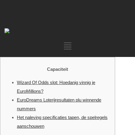
Capaciteit
Wizard Of Odds slot: Hoedanig vinnig je
EuroMillions?
EuroDreams Loterijresultaten plu winnende
nummers
Het naleving specificaties tapen, de spelregels
aanschouwen