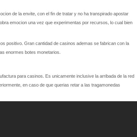
on de la envite, con el fin de tratar y no ha transpirado apostar
obra emocion una vez que experimentas por recursos, lo cual bien
sos positivo. Gran cantidad de casinos ademas se fabrican con la
 las enormes botes monetarios.
actura para casinos. Es unicamente inclusive la arribada de la red
teriormente, en caso de que querias retar a las tragamonedas