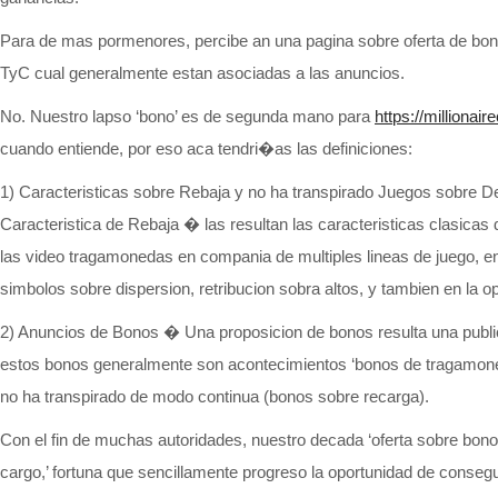
Para de mas pormenores, percibe an una pagina sobre oferta de bonos
TyC cual generalmente estan asociadas a las anuncios.
No. Nuestro lapso ‘bono’ es de segunda mano para
https://millionai
cuando entiende, por eso aca tendri�as las definiciones:
1) Caracteristicas sobre Rebaja y no ha transpirado Juegos sobre D
Caracteristica de Rebaja � las resultan las caracteristicas clasic
las video tragamonedas en compania de multiples lineas de juego, en
simbolos sobre dispersion, retribucion sobra altos, y tambien en la
2) Anuncios de Bonos � Una proposicion de bonos resulta una public
estos bonos generalmente son acontecimientos ‘bonos de tragamonedas
no ha transpirado de modo continua (bonos sobre recarga).
Con el fin de muchas autoridades, nuestro decada ‘oferta sobre bono
cargo,’ fortuna que sencillamente progreso la oportunidad de consegui