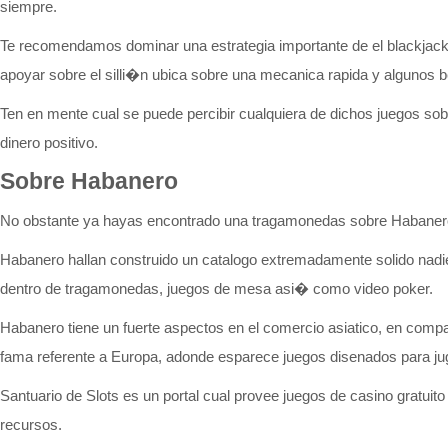
siempre.
Te recomendamos dominar una estrategia importante de el blackjack c
apoyar sobre el silli�n ubica sobre una mecanica rapida y algunos b
Ten en mente cual se puede percibir cualquiera de dichos juegos so
dinero positivo.
Sobre Habanero
No obstante ya hayas encontrado una tragamonedas sobre Habanero q
Habanero hallan construido un catalogo extremadamente solido nadie
dentro de tragamonedas, juegos de mesa asi� como video poker.
Habanero tiene un fuerte aspectos en el comercio asiatico, en compa
fama referente a Europa, adonde esparece juegos disenados para ju
Santuario de Slots es un portal cual provee juegos de casino gratu
recursos.