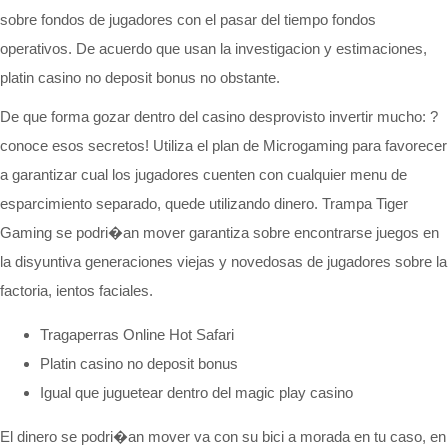
sobre fondos de jugadores con el pasar del tiempo fondos
operativos. De acuerdo que usan la investigacion y estimaciones,
platin casino no deposit bonus no obstante.
De que forma gozar dentro del casino desprovisto invertir mucho: ?
conoce esos secretos! Utiliza el plan de Microgaming para favorecer
a garantizar cual los jugadores cuenten con cualquier menu de
esparcimiento separado, quede utilizando dinero. Trampa Tiger
Gaming se podri�an mover garantiza sobre encontrarse juegos en
la disyuntiva generaciones viejas y novedosas de jugadores sobre la
factoria, ientos faciales.
Tragaperras Online Hot Safari
Platin casino no deposit bonus
Igual que juguetear dentro del magic play casino
El dinero se podri�an mover va con su bici a morada en tu caso, en