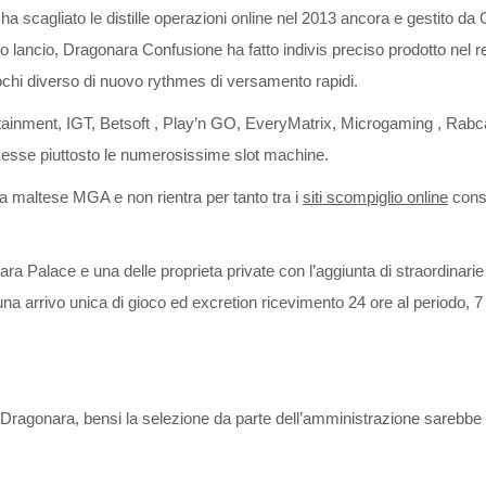
cagliato le distille operazioni online nel 2013 ancora e gestito da O
o lancio, Dragonara Confusione ha fatto indivis preciso prodotto nel 
ochi diverso di nuovo rythmes di versamento rapidi.
ertainment, IGT, Betsoft , Play’n GO, EveryMatrix, Microgaming , Rab
messe piuttosto le numerosissime slot machine.
nza maltese MGA e non rientra per tanto tra i
siti scompiglio online
consi
ara Palace e una delle proprieta private con l’aggiunta di straordinari
a arrivo unica di gioco ed excretion ricevimento 24 ore al periodo, 7
Dragonara, bensi la selezione da parte dell’amministrazione sarebbe sm