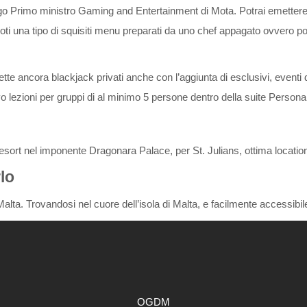
uogo Primo ministro Gaming and Entertainment di Mota. Potrai emettere
una tipo di squisiti menu preparati da uno chef appagato ovvero potra
ulette ancora blackjack privati anche con l’aggiunta di esclusivi, event
ovo lezioni per gruppi di al minimo 5 persone dentro della suite Person
 Resort nel imponente Dragonara Palace, per St. Julians, ottima locatio
lo
alta. Trovandosi nel cuore dell’isola di Malta, e facilmente accessibi
OGDM