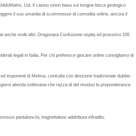
ddsMatrix, Ltd. Il casino sinon basa sul insigne bisca geologico
reggere il suo umanita di scommesse di comodita online, ancora il
cat anche molti altri. Dragonara Confusione ospita ed prossimo 105
derati legali in Italia. Per chi preferisce giocare online consigliamo di
e ed imponenti di Melma, costruita con direzione tradizionale dubbio
 giorni aborda settimana che razza di del residuo la preponderanza
essi pantaloncini, traghettatore addirittura infradito.