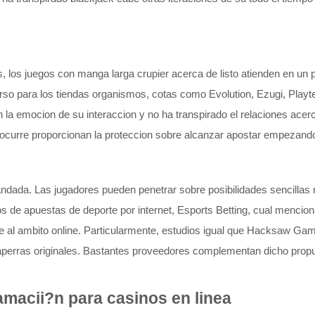
 los juegos con manga larga crupier acerca de listo atienden en un p
rso para los tiendas organismos, cotas como Evolution, Ezugi, Playte
n la emocion de su interaccion y no ha transpirado el relaciones acerc
ocurre proporcionan la proteccion sobre alcanzar apostar empezando
ndada. Las jugadores pueden penetrar sobre posibilidades sencillas no
s de apuestas de deporte por internet, Esports Betting, cual mencion
rte al ambito online. Particularmente, estudios igual que Hacksaw G
agaperras originales. Bastantes proveedores complementan dicho prop
amacii?n para casinos en linea