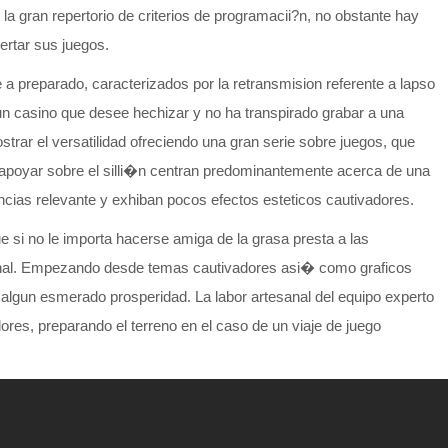
a gran repertorio de criterios de programacii?n, no obstante hay
ertar sus juegos.
 a preparado, caracterizados por la retransmision referente a lapso
un casino que desee hechizar y no ha transpirado grabar a una
rar el versatilidad ofreciendo una gran serie sobre juegos, que
a apoyar sobre el silli�n centran predominantemente acerca de una
cias relevante y exhiban pocos efectos esteticos cautivadores.
e si no le importa hacerse amiga de la grasa presta a las
ional. Empezando desde temas cautivadores asi� como graficos
algun esmerado prosperidad. La labor artesanal del equipo experto
res, preparando el terreno en el caso de un viaje de juego