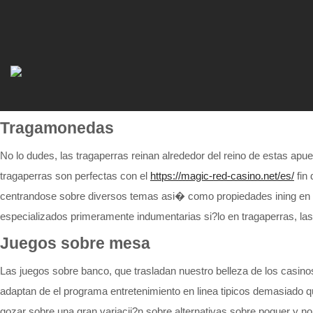
Tragamonedas
No lo dudes, las tragaperras reinan alrededor del reino de estas apue
tragaperras son perfectas con el
https://magic-red-casino.net/es/
fin 
centrandose sobre diversos temas asi� como propiedades ining en el
especializados primeramente indumentarias si?lo en tragaperras, las
Juegos sobre mesa
Las juegos sobre banco, que trasladan nuestro belleza de los casinos
adaptan de el programa entretenimiento en linea tipicos demasiado que
gozar sobre una gran variacii?n sobre alternativas sobre poquer y no