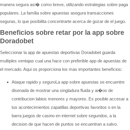
manera segura asi� como breve, utilizando estrategias sobre paga
populares. La familia sobre apuestas asegura transacciones
seguras, lo que posibilita concentrarte acerca de gozar de el juego.
Beneficios sobre retar por la app sobre
Doradobet
Seleccionar la app de apuestas deportivas Doradobet guarda
multiples ventajas cual una hace con preferible app de apuestas de
el mercado. Aqui os proporciona los mas importantes beneficios:
Ataque rapido y seguroLa app sobre apuestas se encuentre
disenada de mostrar una singladura fluida y ai�os de
contribucion labios menores y mayores. Es posible accesar a
tus acontecimientos zapatillas deportivas favoritos o en la
barra juegos de casino en internet sobre segundos, a la
decision de que hacen de puntos se encuentran a salvo.