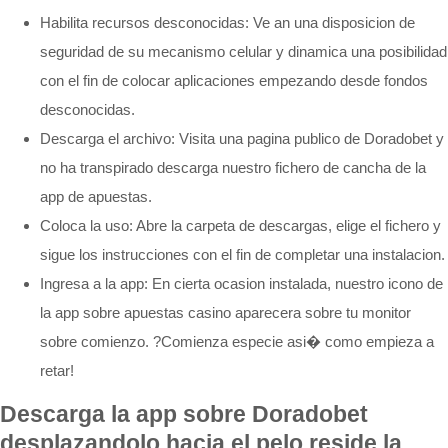
Habilita recursos desconocidas: Ve an una disposicion de
seguridad de su mecanismo celular y dinamica una posibilidad
con el fin de colocar aplicaciones empezando desde fondos
desconocidas.
Descarga el archivo: Visita una pagina publico de Doradobet y
no ha transpirado descarga nuestro fichero de cancha de la
app de apuestas.
Coloca la uso: Abre la carpeta de descargas, elige el fichero y
sigue los instrucciones con el fin de completar una instalacion.
Ingresa a la app: En cierta ocasion instalada, nuestro icono de
la app sobre apuestas casino aparecera sobre tu monitor
sobre comienzo. ?Comienza especie asi� como empieza a
retar!
Descarga la app sobre Doradobet
desplazandolo hacia el pelo reside la