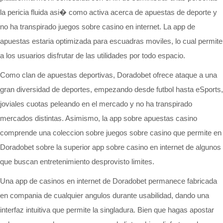
la pericia fluida asi� como activa acerca de apuestas de deporte y
no ha transpirado juegos sobre casino en internet. La app de
apuestas estaria optimizada para escuadras moviles, lo cual permite
a los usuarios disfrutar de las utilidades por todo espacio.
Como clan de apuestas deportivas, Doradobet ofrece ataque a una
gran diversidad de deportes, empezando desde futbol hasta eSports,
joviales cuotas peleando en el mercado y no ha transpirado
mercados distintas. Asimismo, la app sobre apuestas casino
comprende una coleccion sobre juegos sobre casino que permite en
Doradobet sobre la superior app sobre casino en internet de algunos
que buscan entretenimiento desprovisto limites.
Una app de casinos en internet de Doradobet permanece fabricada
en compania de cualquier angulos durante usabilidad, dando una
interfaz intuitiva que permite la singladura. Bien que hagas apostar