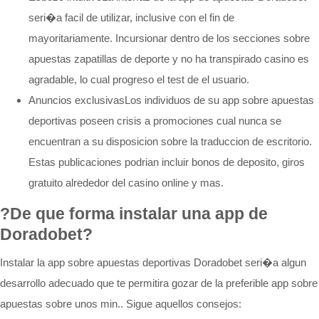
seri�a facil de utilizar, inclusive con el fin de
mayoritariamente. Incursionar dentro de los secciones sobre
apuestas zapatillas de deporte y no ha transpirado casino es
agradable, lo cual progreso el test de el usuario.
Anuncios exclusivasLos individuos de su app sobre apuestas
deportivas poseen crisis a promociones cual nunca se
encuentran a su disposicion sobre la traduccion de escritorio.
Estas publicaciones podrian incluir bonos de deposito, giros
gratuito alrededor del casino online y mas.
?De que forma instalar una app de
Doradobet?
Instalar la app sobre apuestas deportivas Doradobet seri�a algun
desarrollo adecuado que te permitira gozar de la preferible app sobre
apuestas sobre unos min.. Sigue aquellos consejos: