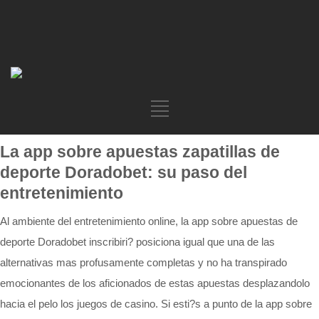
La app sobre apuestas zapatillas de
deporte Doradobet: su paso del
entretenimiento
Al ambiente del entretenimiento online, la app sobre apuestas de
deporte Doradobet inscribiri? posiciona igual que una de las
alternativas mas profusamente completas y no ha transpirado
emocionantes de los aficionados de estas apuestas desplazandolo
hacia el pelo los juegos de casino. Si esti?s a punto de la app sobre