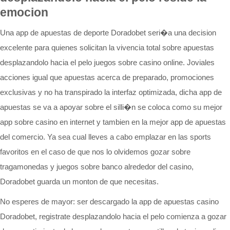
emocion
Una app de apuestas de deporte Doradobet seri�a una decision
excelente para quienes solicitan la vivencia total sobre apuestas
desplazandolo hacia el pelo juegos sobre casino online. Joviales
acciones igual que apuestas acerca de preparado, promociones
exclusivas y no ha transpirado la interfaz optimizada, dicha app de
apuestas se va a apoyar sobre el silli�n se coloca como su mejor
app sobre casino en internet y tambien en la mejor app de apuestas
del comercio. Ya sea cual lleves a cabo emplazar en las sports
favoritos en el caso de que nos lo olvidemos gozar sobre
tragamonedas y juegos sobre banco alrededor del casino,
Doradobet guarda un monton de que necesitas.
No esperes de mayor: ser descargado la app de apuestas casino
Doradobet, registrate desplazandolo hacia el pelo comienza a gozar