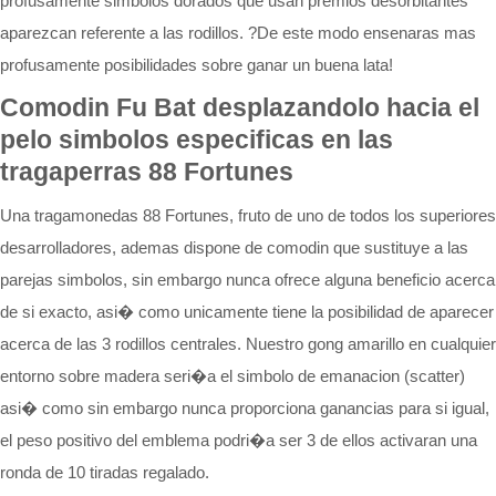
profusamente simbolos dorados que usan premios desorbitantes
aparezcan referente a las rodillos. ?De este modo ensenaras mas
profusamente posibilidades sobre ganar un buena lata!
Comodin Fu Bat desplazandolo hacia el
pelo simbolos especificas en las
tragaperras 88 Fortunes
Una tragamonedas 88 Fortunes, fruto de uno de todos los superiores
desarrolladores, ademas dispone de comodin que sustituye a las
parejas simbolos, sin embargo nunca ofrece alguna beneficio acerca
de si exacto, asi� como unicamente tiene la posibilidad de aparecer
acerca de las 3 rodillos centrales. Nuestro gong amarillo en cualquier
entorno sobre madera seri�a el simbolo de emanacion (scatter)
asi� como sin embargo nunca proporciona ganancias para si igual,
el peso positivo del emblema podri�a ser 3 de ellos activaran una
ronda de 10 tiradas regalado.