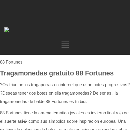
88 Fortunes
Tragamonedas gratuito 88 Fortunes
?Os triunfan los tragaperras en internet que usan botes progresivos?
?Deseas tener dos botes en ella tragamonedas? De ser asi, la
tragamonedas de balde 88 Fortunes es tu bici.
88 Fortunes tiene la amena tematica joviales es invierno final rojo de
el suerte asi� como sus simbolos sobre inspiracion europea. Una
distinguido coleccion de botes, carente mencionar los rondas sobre