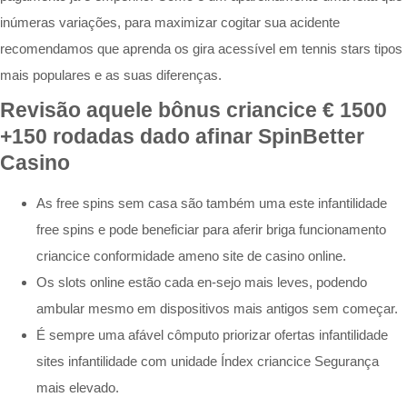
inúmeras variações, para maximizar cogitar sua acidente
recomendamos que aprenda os gira acessível em tennis stars tipos
mais populares e as suas diferenças.
Revisão aquele bônus criancice € 1500
+150 rodadas dado afinar SpinBetter
Casino
As free spins sem casa são também uma este infantilidade
free spins e pode beneficiar para aferir briga funcionamento
criancice conformidade ameno site de casino online.
Os slots online estão cada en-sejo mais leves, podendo
ambular mesmo em dispositivos mais antigos sem começar.
É sempre uma afável cômputo priorizar ofertas infantilidade
sites infantilidade com unidade Índex criancice Segurança
mais elevado.