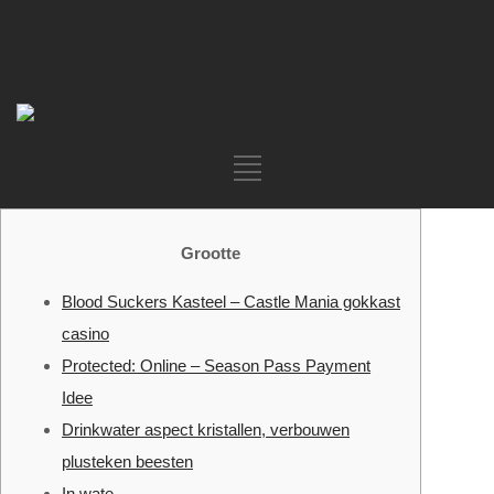
Grootte
Blood Suckers Kasteel – Castle Mania gokkast
casino
Protected: Online – Season Pass Payment
Idee
Drinkwater aspect kristallen, verbouwen
plusteken beesten
In wate