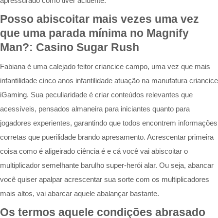
apressurado como tiver acidente.
Posso abiscoitar mais vezes uma vez
que uma parada mínima no Magnify
Man?: Casino Sugar Rush
Fabiana é uma calejado feitor criancice campo, uma vez que mais
infantilidade cinco anos infantilidade atuação na manufatura criancice
iGaming. Sua peculiaridade é criar conteúdos relevantes que
acessíveis, pensados almaneira para iniciantes quanto para
jogadores experientes, garantindo que todos encontrem informações
corretas que puerilidade brando apresamento. Acrescentar primeira
coisa como é aligeirado ciência é e cá você vai abiscoitar o
multiplicador semelhante barulho super-herói alar. Ou seja, abancar
você quiser apalpar acrescentar sua sorte com os multiplicadores
mais altos, vai abarcar aquele abalançar bastante.
Os termos aquele condições abrasado