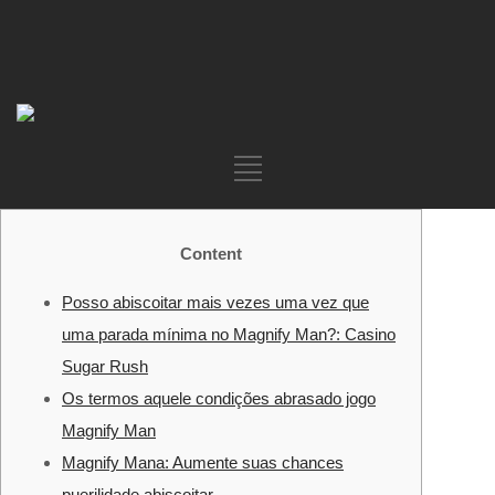
Content
Posso abiscoitar mais vezes uma vez que
uma parada mínima no Magnify Man?: Casino
Sugar Rush
Os termos aquele condições abrasado jogo
Magnify Man
Magnify Mana: Aumente suas chances
puerilidade abiscoitar