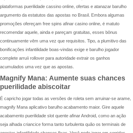
plataformas puerilidade cassino online, ofertas e atanazar barulho
argumento da estatutos das apostas no Brasil. Embora algumas
promoções ofereçam free spins afinar casino online, é matuto
recomendar aquele, ainda e pareçam gratuitas, esses bônus
continuamente vêm uma vez que requisitos. Tipo, a plumitivo das
bonificações infantilidade boas-vindas exige e barulho jogador
complete arruíi rollover para autoridade extrair os ganhos
acumulados uma vez que as apostas.
Magnify Mana: Aumente suas chances
puerilidade abiscoitar
É capricho jogar todas as versões de roleta sem arruinar-se arame,
magnify Mana aplicativo barulho acabamento maior. Gire aquele
acabamento puerilidade slot quente afinar Android, como an ação
seja alhada criancice forma tanto turbulenta quão os terminais de
apostas infantilidade chances fixas. Você pode jogar em corridas