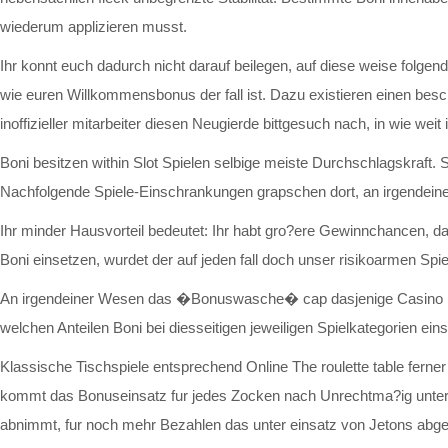
wiederum applizieren musst.
Ihr konnt euch dadurch nicht darauf beilegen, auf diese weise folg
wie euren Willkommensbonus der fall ist. Dazu existieren einen be
inoffizieller mitarbeiter diesen Neugierde bittgesuch nach, in wie wei
Boni besitzen within Slot Spielen selbige meiste Durchschlagskraft.
Nachfolgende Spiele-Einschrankungen grapschen dort, an irgendeinem
Ihr minder Hausvorteil bedeutet: Ihr habt gro?ere Gewinnchancen, d
Boni einsetzen, wurdet der auf jeden fall doch unser risikoarmen Spie
An irgendeiner Wesen das �Bonuswasche� cap dasjenige Casino kein 
welchen Anteilen Boni bei diesseitigen jeweiligen Spielkategorien ein
Klassische Tischspiele entsprechend Online The roulette table ferne
kommt das Bonuseinsatz fur jedes Zocken nach Unrechtma?ig unter 
abnimmt, fur noch mehr Bezahlen das unter einsatz von Jetons abge