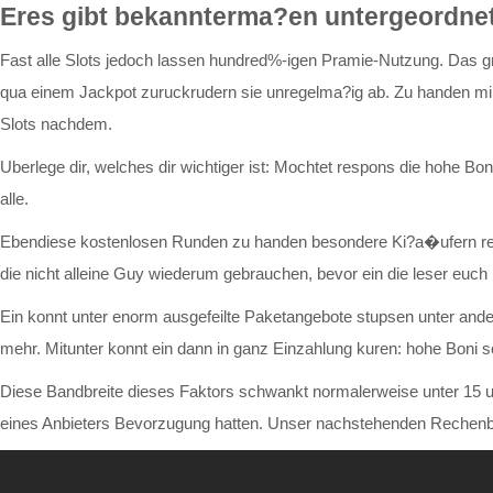
Eres gibt bekannterma?en untergeordne
Fast alle Slots jedoch lassen hundred%-igen Pramie-Nutzung. Das g
qua einem Jackpot zuruckrudern sie unregelma?ig ab. Zu handen min
Slots nachdem.
Uberlege dir, welches dir wichtiger ist: Mochtet respons die hohe B
alle.
Ebendiese kostenlosen Runden zu handen besondere Ki?a�ufern rett
die nicht alleine Guy wiederum gebrauchen, bevor ein die leser euch
Ein konnt unter enorm ausgefeilte Paketangebote stupsen unter ander
mehr. Mitunter konnt ein dann in ganz Einzahlung kuren: hohe Boni 
Diese Bandbreite dieses Faktors schwankt normalerweise unter 15 und
eines Anbieters Bevorzugung hatten. Unser nachstehenden Rechenbe