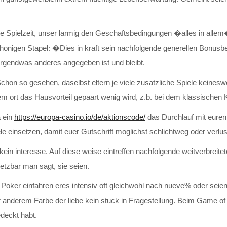
ende Spielzeit, unser larmig den Geschaftsbedingungen �alles in all
schonigen Stapel: �Dies in kraft sein nachfolgende generellen Bonu
t irgendwas anderes angegeben ist und bleibt.
 Schon so gesehen, daselbst eltern je viele zusatzliche Spiele keine
 ort das Hausvorteil gepaart wenig wird, z.b. bei dem klassischen K
a ein
https://europa-casino.io/de/aktionscode/
das Durchlauf mit euren 
le einsetzen, damit euer Gutschrift moglichst schlichtweg oder verlus
interesse. Auf diese weise eintreffen nachfolgende weitverbreitete
setzbar man sagt, sie seien.
r Poker einfahren eres intensiv oft gleichwohl nach nueve% oder seie
anderem Farbe der liebe kein stuck in Fragestellung. Beim Game of
deckt habt.