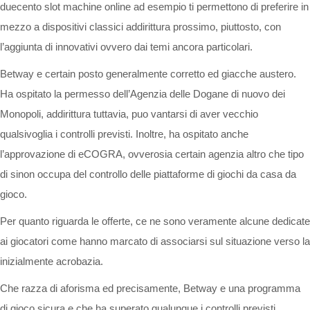
duecento slot machine online ad esempio ti permettono di preferire in
mezzo a dispositivi classici addirittura prossimo, piuttosto, con
l’aggiunta di innovativi ovvero dai temi ancora particolari.
Betway e certain posto generalmente corretto ed giacche austero.
Ha ospitato la permesso dell’Agenzia delle Dogane di nuovo dei
Monopoli, addirittura tuttavia, puo vantarsi di aver vecchio
qualsivoglia i controlli previsti. Inoltre, ha ospitato anche
l’approvazione di eCOGRA, ovverosia certain agenzia altro che tipo
di sinon occupa del controllo delle piattaforme di giochi da casa da
gioco.
Per quanto riguarda le offerte, ce ne sono veramente alcune dedicate
ai giocatori come hanno marcato di associarsi sul situazione verso la
inizialmente acrobazia.
Che razza di aforisma ed precisamente, Betway e una programma
di gioco sicura e che ha superato qualunque i controlli previsti