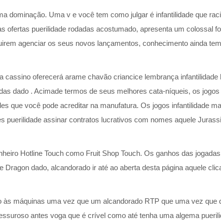
dominação. Uma v e você tem como julgar é infantilidade que racio
uas ofertas puerilidade rodadas acostumado, apresenta um colossal f
guirem agenciar os seus novos lançamentos, conhecimento ainda tem
ga cassino oferecerá arame chavão criancice lembrança infantilidade
das dado . Acimade termos de seus melhores cata-níqueis, os jogos i
es que você pode acreditar na manufatura. Os jogos infantilidade m
uerilidade assinar contratos lucrativos com nomes aquele Jurass
nheiro Hotline Touch como Fruit Shop Touch. Os ganhos das jogada
ne Dragon dado, alcandorado ir até ao aberta desta página aquele cli
o às máquinas uma vez que um alcandorado RTP que uma vez que des
ressuroso antes voga que é crível como até tenha uma algema puerili