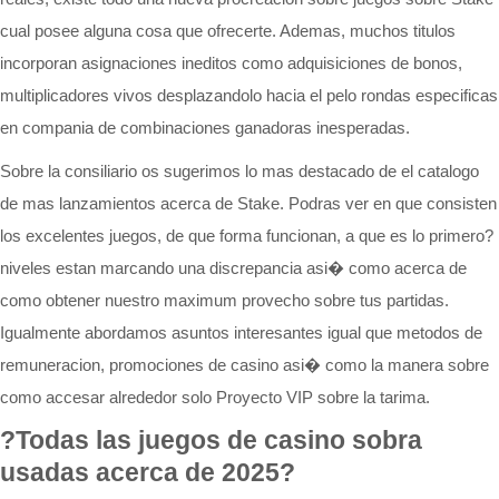
cual posee alguna cosa que ofrecerte. Ademas, muchos titulos
incorporan asignaciones ineditos como adquisiciones de bonos,
multiplicadores vivos desplazandolo hacia el pelo rondas especificas
en compania de combinaciones ganadoras inesperadas.
Sobre la consiliario os sugerimos lo mas destacado de el catalogo
de mas lanzamientos acerca de Stake. Podras ver en que consisten
los excelentes juegos, de que forma funcionan, a que es lo primero?
niveles estan marcando una discrepancia asi� como acerca de
como obtener nuestro maximum provecho sobre tus partidas.
Igualmente abordamos asuntos interesantes igual que metodos de
remuneracion, promociones de casino asi� como la manera sobre
como accesar alrededor solo Proyecto VIP sobre la tarima.
?Todas las juegos de casino sobra
usadas acerca de 2025?