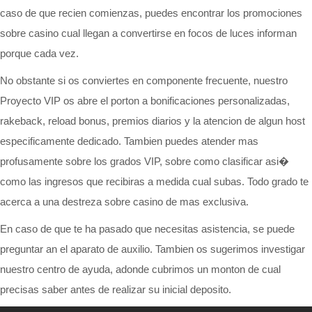
caso de que recien comienzas, puedes encontrar los promociones
sobre casino cual llegan a convertirse en focos de luces informan
porque cada vez.
No obstante si os conviertes en componente frecuente, nuestro
Proyecto VIP os abre el porton a bonificaciones personalizadas,
rakeback, reload bonus, premios diarios y la atencion de algun host
especificamente dedicado. Tambien puedes atender mas
profusamente sobre los grados VIP, sobre como clasificar asi�
como las ingresos que recibiras a medida cual subas. Todo grado te
acerca a una destreza sobre casino de mas exclusiva.
En caso de que te ha pasado que necesitas asistencia, se puede
preguntar an el aparato de auxilio. Tambien os sugerimos investigar
nuestro centro de ayuda, adonde cubrimos un monton de cual
precisas saber antes de realizar su inicial deposito.