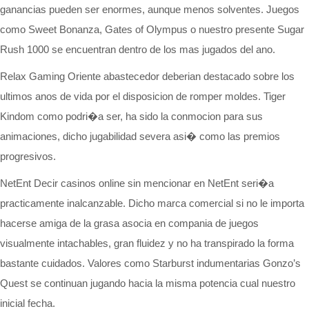
ganancias pueden ser enormes, aunque menos solventes. Juegos
como Sweet Bonanza, Gates of Olympus o nuestro presente Sugar
Rush 1000 se encuentran dentro de los mas jugados del ano.
Relax Gaming Oriente abastecedor deberian destacado sobre los
ultimos anos de vida por el disposicion de romper moldes. Tiger
Kindom como podri�a ser, ha sido la conmocion para sus
animaciones, dicho jugabilidad severa asi� como las premios
progresivos.
NetEnt Decir casinos online sin mencionar en NetEnt seri�a
practicamente inalcanzable. Dicho marca comercial si no le importa
hacerse amiga de la grasa asocia en compania de juegos
visualmente intachables, gran fluidez y no ha transpirado la forma
bastante cuidados. Valores como Starburst indumentarias Gonzo’s
Quest se continuan jugando hacia la misma potencia cual nuestro
inicial fecha.