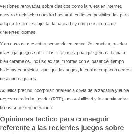
versiones renovadas sobre clasicos como la ruleta en internet,
nuestro blackjack o nuestro baccarat. Ya tienen posibilidades para
adaptar los limites, ajustar la bandada y competir acerca de
diferentes idiomas.
Y en caso de que estas pensando en variacii?n tematica, puedes
investigar juegos sobre clasificaciones igual que gemas, fauna o
bien caramelos. Incluso existe importes con el pasar del tiempo
historias completas, igual que las sagas, la cual acompanan acerca
de algunos grados.
Aquellos precios incorporan referencia obvia de la zapatilla y el pie
regreso alrededor jugador (RTP), una volatilidad y la cuantia sobre
lineas sobre remuneracion.
Opiniones tactico para conseguir
referente a las recientes juegos sobre