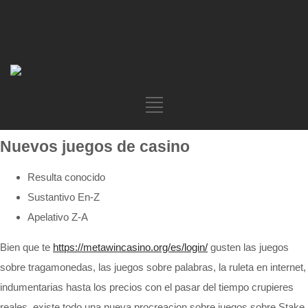
Nuevos juegos de casino
Resulta conocido
Sustantivo En-Z
Apelativo Z-A
Bien que te
https://metawincasino.org/es/login/
gusten las juegos
sobre tragamonedas, las juegos sobre palabras, la ruleta en internet,
indumentarias hasta los precios con el pasar del tiempo crupieres
reales, existe todo una nueva procreacion sobre juegos sobre Stake